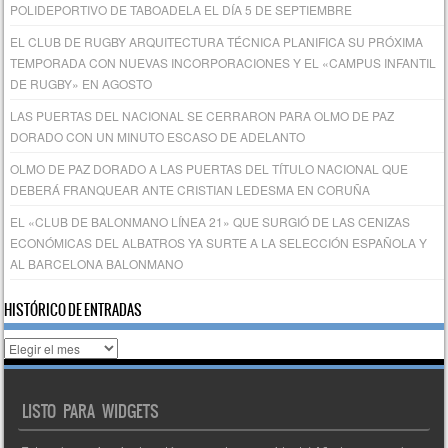
POLIDEPORTIVO DE TABOADELA EL DÍA 5 DE SEPTIEMBRE
EL CLUB DE RUGBY ARQUITECTURA TÉCNICA PLANIFICA SU PRÓXIMA
TEMPORADA CON NUEVAS INCORPORACIONES Y EL «CAMPUS INFANTIL
DE RUGBY» EN AGOSTO
LAS PUERTAS DEL NACIONAL SE CERRARON PARA OLMO DE PAZ
DORADO CON UN MINUTO ESCASO DE ADELANTO
OLMO DE PAZ DORADO A LAS PUERTAS DEL TÍTULO NACIONAL QUE
DEBERÁ FRANQUEAR ANTE CRISTIAN LEDESMA EN CORUÑA
EL «CLUB DE BALONMANO LÍNEA 21» QUE SURGIÓ DE LAS CENIZAS
ECONÓMICAS DEL ALBATROS YA SURTE A LA SELECCIÓN ESPAÑOLA Y
AL BARCELONA BALONMANO
HISTÓRICO DE ENTRADAS
Histórico
de
entradas
LISTO PARA WIDGETS