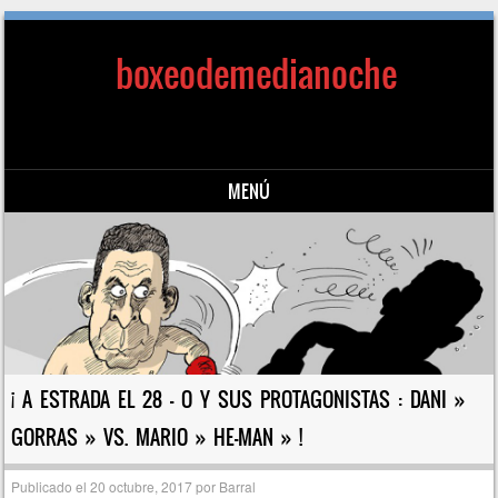
boxeodemedianoche
MENÚ
Saltar al contenido
¡ A ESTRADA EL 28 – O Y SUS PROTAGONISTAS : DANI »
GORRAS » VS. MARIO » HE-MAN » !
Publicado el
20 octubre, 2017
por
Barral