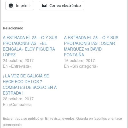
Imprimir
Correo electrónico
Relacionado
A ESTRADA EL 28 – O Y SUS
A ESTRADA EL 28 – O Y SUS
PROTAGONISTAS : «EL
PROTAGONISTAS : OSCAR
BENGALA» ELOY FIGUEIRA
MARQUEZ vs DAVID
LÓPEZ
FONTAIÑA
24 octubre, 2017
16 octubre, 2017
En «Entrevista»
En «Sin categoría»
¡ LA VOZ DE GALICIA SE
HACE ECO DE LOS 7
COMBATES DE BOXEO EN A
ESTRADA !
28 octubre, 2017
En «Combates»
Esta entrada se publicó en
Entrevista
,
eventos
. Guarda en favoritos el
enlace
permanente
.