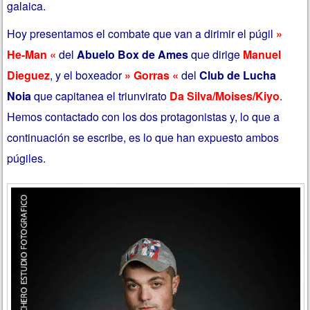
galaica.
Hoy presentamos el combate que van a dirimir el púgil
»
He-Man «
del
Abuelo Box de Ames
que dirige
Manuel
Dieguez
, y el boxeador
» Gorras «
del
Club de Lucha
Noia
que capitanea el triunvirato
Da Silva/Moises/Kiyo
.
Hemos contactado con los dos protagonistas y, lo que a
continuación se escribe, es lo que han expuesto ambos
púgiles.