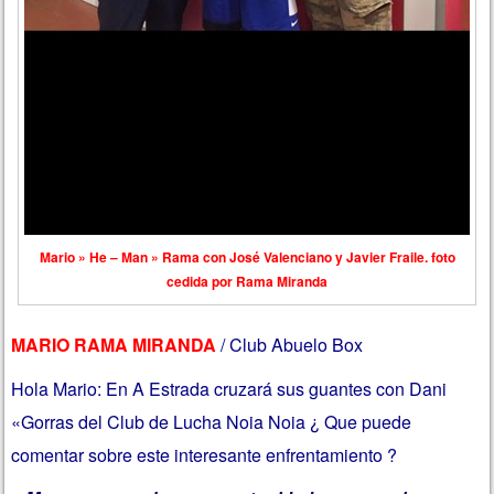
Mario » He – Man » Rama con José Valenciano y Javier Fraile. foto
cedida por Rama Miranda
MARIO RAMA MIRANDA
/ Club Abuelo Box
Hola Mario: En A Estrada cruzará sus guantes con Dani
«Gorras del Club de Lucha Noia Noia ¿ Que puede
comentar sobre este interesante enfrentamiento ?