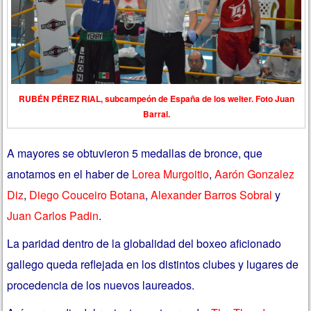
RUBÉN PÉREZ RIAL, subcampeón de España de los welter. Foto Juan
Barral.
A mayores se obtuvieron 5 medallas de bronce, que
anotamos en el haber de
Lorea Murgoitio
,
Aarón Gonzalez
Diz
,
Diego Couceiro Botana
,
Alexander Barros Sobral
y
Juan Carlos Padin
.
La paridad dentro de la globalidad del boxeo aficionado
gallego queda reflejada en los distintos clubes y lugares de
procedencia de los nuevos laureados.