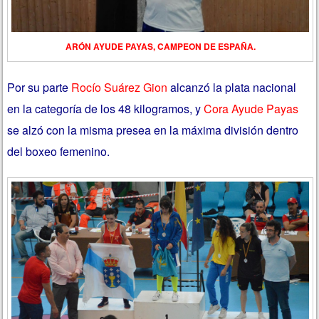
ARÓN AYUDE PAYAS, CAMPEON DE ESPAÑA.
Por su parte
Rocío Suárez Gion
alcanzó la plata nacional
en la categoría de los 48 kilogramos, y
Cora Ayude Payas
se alzó con la misma presea en la máxima división dentro
del boxeo femenino.