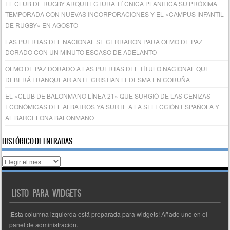
EL CLUB DE RUGBY ARQUITECTURA TÉCNICA PLANIFICA SU PRÓXIMA
TEMPORADA CON NUEVAS INCORPORACIONES Y EL «CAMPUS INFANTIL
DE RUGBY» EN AGOSTO
LAS PUERTAS DEL NACIONAL SE CERRARON PARA OLMO DE PAZ
DORADO CON UN MINUTO ESCASO DE ADELANTO
OLMO DE PAZ DORADO A LAS PUERTAS DEL TÍTULO NACIONAL QUE
DEBERÁ FRANQUEAR ANTE CRISTIAN LEDESMA EN CORUÑA
EL «CLUB DE BALONMANO LÍNEA 21» QUE SURGIÓ DE LAS CENIZAS
ECONÓMICAS DEL ALBATROS YA SURTE A LA SELECCIÓN ESPAÑOLA Y
AL BARCELONA BALONMANO
HISTÓRICO DE ENTRADAS
Histórico
de
entradas
LISTO PARA WIDGETS
¡Esta columna izquierda está preparada para widgets! Añade uno en el
panel de administración.