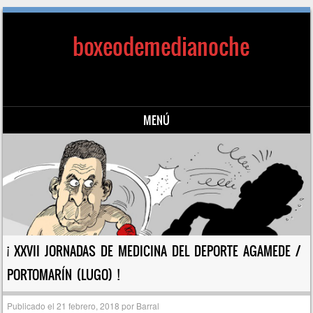
boxeodemedianoche
MENÚ
Saltar al contenido
¡ XXVII JORNADAS DE MEDICINA DEL DEPORTE AGAMEDE /
PORTOMARÍN (LUGO) !
Publicado el
21 febrero, 2018
por
Barral