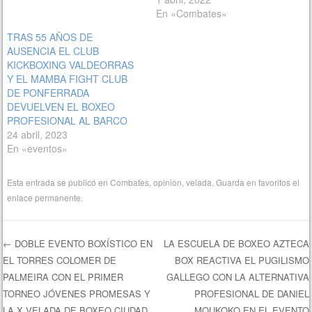
En «Combates»
TRAS 55 AÑOS DE
AUSENCIA EL CLUB
KICKBOXING VALDEORRAS
Y EL MAMBA FIGHT CLUB
DE PONFERRADA
DEVUELVEN EL BOXEO
PROFESIONAL AL BARCO
24 abril, 2023
En «eventos»
Esta entrada se publicó en
Combates
,
opinion
,
velada
. Guarda en favoritos el
enlace permanente
.
←
DOBLE EVENTO BOXÍSTICO EN
LA ESCUELA DE BOXEO AZTECA
EL TORRES COLOMER DE
BOX REACTIVA EL PUGILISMO
Navegación de entradas
PALMEIRA CON EL PRIMER
GALLEGO CON LA ALTERNATIVA
TORNEO JÓVENES PROMESAS Y
PROFESIONAL DE DANIEL
LA X VELADA DE BOXEO CIUDAD
MOUKOKO EN EL EVENTO