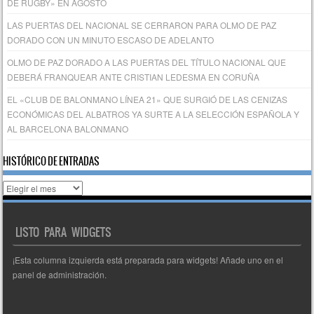
DE RUGBY» EN AGOSTO
LAS PUERTAS DEL NACIONAL SE CERRARON PARA OLMO DE PAZ
DORADO CON UN MINUTO ESCASO DE ADELANTO
OLMO DE PAZ DORADO A LAS PUERTAS DEL TÍTULO NACIONAL QUE
DEBERÁ FRANQUEAR ANTE CRISTIAN LEDESMA EN CORUÑA
EL «CLUB DE BALONMANO LÍNEA 21» QUE SURGIÓ DE LAS CENIZAS
ECONÓMICAS DEL ALBATROS YA SURTE A LA SELECCIÓN ESPAÑOLA Y
AL BARCELONA BALONMANO
HISTÓRICO DE ENTRADAS
Histórico
de
entradas
LISTO PARA WIDGETS
¡Esta columna izquierda está preparada para widgets! Añade uno en el
panel de administración.