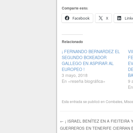
Comparte esto:
Facebook
X
Link
Relacionado
¡ FERNANDO BERNARDEZ EL
VI
SEGUNDO BOXEADOR
FE
GALLEGO EN ASPIRAR AL
E
EUROPEO !
D
3 mayo, 2018
BA
En «reseña biográfica»
9 
En
Esta entrada se publicó en
Combates
,
Misc
←
¡ ISRAEL BENÍTEZ EN A FIEITEIRA 
GUERREROS EN TENERIFE CIERRAN 
Navegación de e