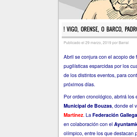
! VIGO, ORENSE, O BARCO, PADR
Publicado el
29 marzo, 2019
por
Barral
Abril se conjura con el acopio de 
pugilísticas esparcidas por los c
de los distintos eventos, para co
próximos días.
Por orden cronológico, abrirá los
Municipal de Bouzas
, donde el 
Martínez
. La
Federación Galleg
en colaboración con el
Ayuntami
olímpico, entre los que destacan