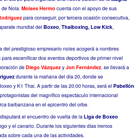
a de Noia.
Moises Hermo
cuenta con el apoyo de sus
Rodriguez
para conseguir, por tercera ocasión consecutiva,
caparate mundial del
Boxeo
,
Thaiboxing,
Low Kick
,
ica del prestigioso empresario noies acogerá a nombres
s para escenificar dos eventos deportivos de primer nivel
aboración de
Diego Vázquez
y
Jon Fernández
, se llevará a
riguez
durante la mañana del día 20, donde se
oxeo y K1 Thai. A partir de las 20:00 horas, será el
Pabellón
 protagonistas del magnífico espectáculo internacional
rca barbanzana en el epicentro del orbe.
e disputará el encuentro de vuelta de la
Liga de Boxeo
ego y el canario. Durante los siguientes días iremos
ada sobre cada una de las actividades.