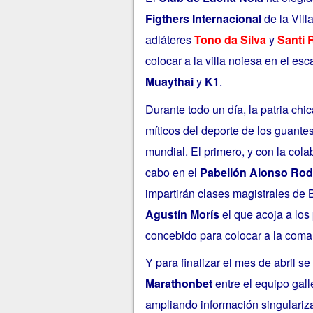
Figthers Internacional
de la Vill
adláteres
Tono da Silva
y
Santi 
colocar a la villa noiesa en el es
Muaythai
y
K1
.
Durante todo un día, la patria ch
míticos del deporte de los guante
mundial. El primero, y con la col
cabo en el
Pabellón
Alonso Rod
impartirán clases magistrales de B
Agustín Morís
el que acoja a los
concebido para colocar a la coma
Y para finalizar el mes de abril s
Marathonbet
entre el equipo gall
ampliando información singulariz