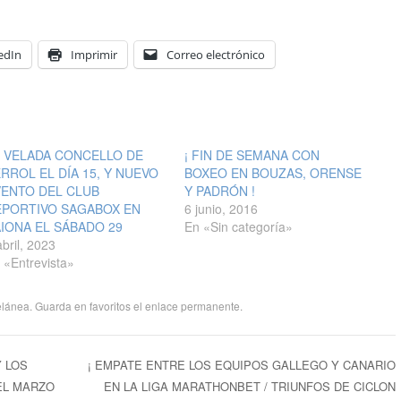
edIn
Imprimir
Correo electrónico
I VELADA CONCELLO DE
¡ FIN DE SEMANA CON
RROL EL DÍA 15, Y NUEVO
BOXEO EN BOUZAS, ORENSE
VENTO DEL CLUB
Y PADRÓN !
EPORTIVO SAGABOX EN
6 junio, 2016
IONA EL SÁBADO 29
En «Sin categoría»
abril, 2023
 «Entrevista»
elánea
. Guarda en favoritos el
enlace permanente
.
Y LOS
¡ EMPATE ENTRE LOS EQUIPOS GALLEGO Y CANARIO
EL MARZO
EN LA LIGA MARATHONBET / TRIUNFOS DE CICLON
ntradas