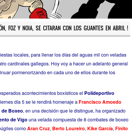
ÓN, FOZ Y NOIA, SE CITARAN CON LOS GUANTES EN ABRIL !
fiestas locales, para llenar los días del aguas mil con veladas
uatro cardinales gallegos. Hoy voy a hacer un adelanto general
ntinuar pormenorizando en cada uno de ellos durante los
 esperados acontecimientos boxísticos el
Polideportivo
viernes día 5 se le rendirá homenaje a
Francisco Amoedo
a de Boxeo
, en una decisión que le distingue, ha organizado
ento de Vigo
una velada compuesta de 8 combates de boxeo
 púgiles como
Aran Cruz
,
Berto Loureiro
,
Kike García
,
Finito