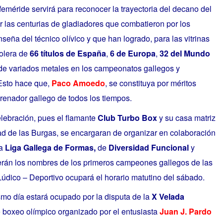
efeméride servirá para reconocer la trayectoria del decano del
r las centurias de gladiadores que combatieron por los
seña del técnico olívico y que han logrado, para las vitrinas
iolera de
66 títulos de España
,
6 de Europa
,
32 del Mundo
de variados metales en los campeonatos gallegos y
Esto hace que,
Paco Amoedo
, se constituya por méritos
renador gallego de todos los tiempos.
elebración, pues el flamante
Club Turbo Box
y su casa matriz
ad de las Burgas, se encargaran de organizar en colaboración
la
Liga Gallega de Formas,
de
Diversidad Funcional
y
cerán los nombres de los primeros campeones gallegos de las
Lúdico – Deportivo ocupará el horario matutino del sábado.
smo día estará ocupado por la disputa de la
X Velada
e boxeo olímpico organizado por el entusiasta
Juan J. Pardo