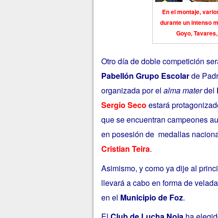
En el montaje, vari
durante un intenso m
Goyo, Tavares,
Otro día de doble competición será 
Pabellón Grupo Escolar
de Padr
organizada por el
alma mater
del
Sergio Seco
estará protagonizad
que se encuentran campeones auto
en posesión de medallas nacion
Cristian Teira
.
Asimismo, y
como ya dije al princi
llevará a cabo en forma de velada
en el
Municipio de Foz
.
El
Club de Lucha Noia
ha elegid