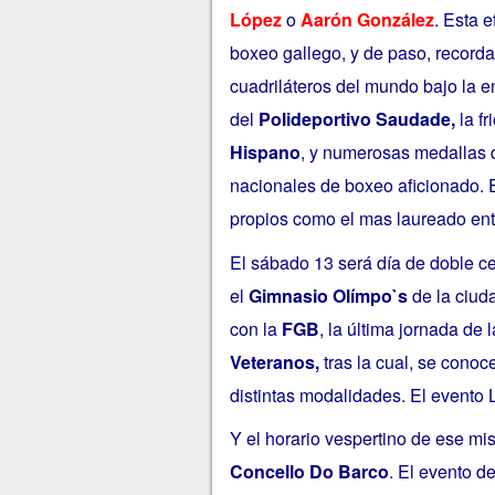
López
o
Aarón González
. Esta 
boxeo gallego, y de paso, recorda
cuadriláteros del mundo bajo la en
del
Polideportivo Saudade,
la fr
Hispano
, y numerosas medallas 
nacionales de boxeo aficionado. 
propios como el mas laureado ent
El sábado 13 será día de doble c
el
Gimnasio Olímpo`s
de la ciud
con la
FGB
, la última jornada de 
Veteranos,
tras la cual, se cono
distintas modalidades. El evento 
Y el horario vespertino de ese mi
Concello Do Barco
. El evento d