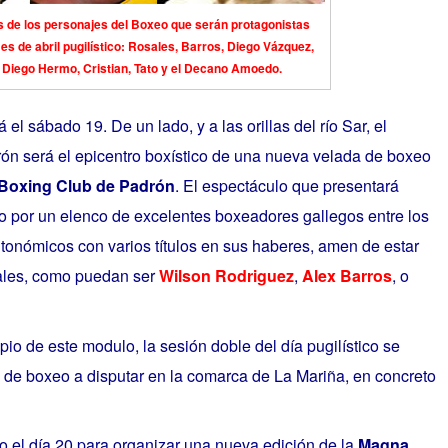
os de los personajes del Boxeo que serán protagonistas
es de abril pugilístico: Rosales, Barros, Diego Vázquez,
 Diego Hermo, Cristian, Tato y el Decano Amoedo.
el sábado 19. De un lado, y a las orillas del río Sar, el
ón será el epicentro boxístico de una nueva velada de boxeo
Boxing Club de Padrón
. El espectáculo que presentará
o por un elenco de excelentes boxeadores gallegos entre los
nómicos con varios títulos en sus haberes, amen de estar
ales, como puedan ser
Wilson Rodriguez
,
Alex Barros
, o
pio de este modulo, la sesión doble del día pugilístico se
 de boxeo a disputar en la comarca de La Mariña, en concreto
o el día 20 para organizar una nueva edición de la
Magna