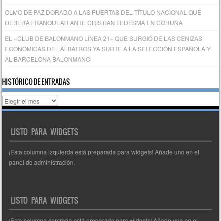
OLMO DE PAZ DORADO A LAS PUERTAS DEL TÍTULO NACIONAL QUE
DEBERÁ FRANQUEAR ANTE CRISTIAN LEDESMA EN CORUÑA
EL «CLUB DE BALONMANO LÍNEA 21» QUE SURGIÓ DE LAS CENIZAS
ECONÓMICAS DEL ALBATROS YA SURTE A LA SELECCIÓN ESPAÑOLA Y
AL BARCELONA BALONMANO
HISTÓRICO DE ENTRADAS
Histórico
de
entradas
LISTO PARA WIDGETS
¡Esta columna izquierda está preparada para widgets! Añade uno en el
panel de administración.
LISTO PARA WIDGETS
¡Esta columna centrada está preparada para widgets! Añade una en el