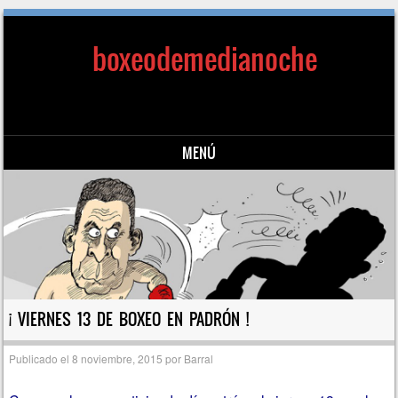
boxeodemedianoche
MENÚ
Saltar al contenido
¡ VIERNES 13 DE BOXEO EN PADRÓN !
Publicado el
8 noviembre, 2015
por
Barral