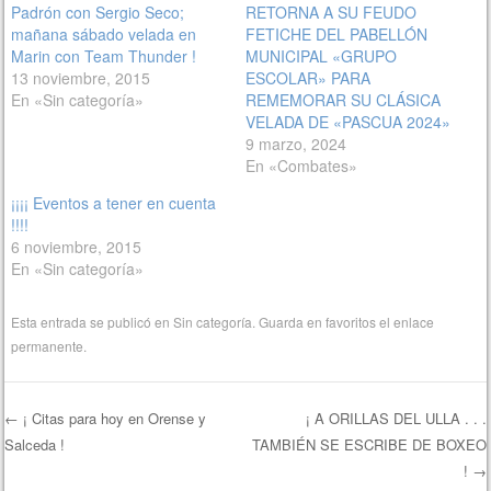
Padrón con Sergio Seco;
RETORNA A SU FEUDO
mañana sábado velada en
FETICHE DEL PABELLÓN
Marin con Team Thunder !
MUNICIPAL «GRUPO
13 noviembre, 2015
ESCOLAR» PARA
En «Sin categoría»
REMEMORAR SU CLÁSICA
VELADA DE «PASCUA 2024»
9 marzo, 2024
En «Combates»
¡¡¡¡ Eventos a tener en cuenta
!!!!
6 noviembre, 2015
En «Sin categoría»
Esta entrada se publicó en
Sin categoría
. Guarda en favoritos el
enlace
permanente
.
←
¡ Citas para hoy en Orense y
¡ A ORILLAS DEL ULLA . . .
Salceda !
TAMBIÉN SE ESCRIBE DE BOXEO
Navegación de entradas
!
→