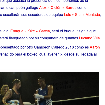
n el que destaca la presencia de 4 componentes de la
lamante campeón gallego
Alex » Ciclón » Barros
como
ue escoltarán sus escuderos de equipo
Luis » Siul » Montada
,
alicia,
Enrique » Kike » Garcia
, será el buque insignia que
stará flanqueado por su compañero de guantes
Luciano Vila
.
representado por otro Campeón Gallego 2016 como es
Aarón
renacido para el boxeo, cual ave fénix, desde su llegada al