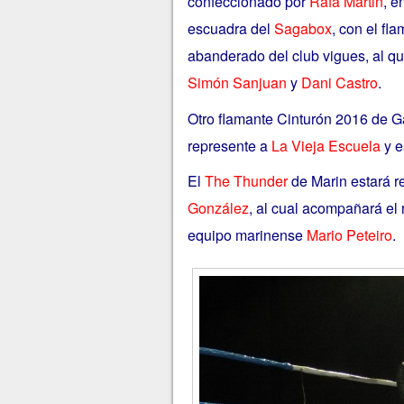
confeccionado por
Rafa Martin
, e
escuadra del
Sagabox
, con el f
abanderado del club vigues, al q
Simón Sanjuan
y
Dani Castro
.
Otro flamante Cinturón 2016 de G
represente a
La Vieja Escuela
y e
El
The Thunder
de Marin estará 
González
, al cual acompañará el 
equipo marinense
Mario Peteiro
.