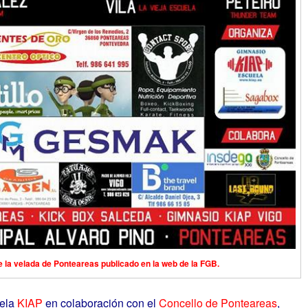
e la velada de Ponteareas publicado en la web de la FGB.
ela
KIAP
en colaboración con el
Concello de Ponteareas
,