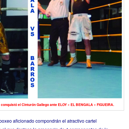
conquistó el Cinturón Gallego ante ELOY » EL BENGALA » FIGUEIRA.
oxeo aficionado compondrán el atractivo cartel