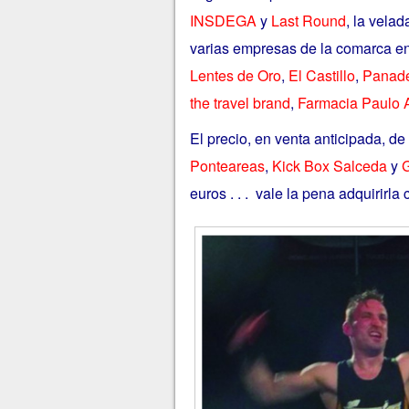
INSDEGA
y
Last Round
, la vela
varias empresas de la comarca en
Lentes de Oro
,
El Castillo
,
Panade
the travel brand
,
Farmacia Paulo A
El precio, en venta anticipada, de
Ponteareas
,
Kick Box Salceda
y
euros . . . vale la pena adquirirla