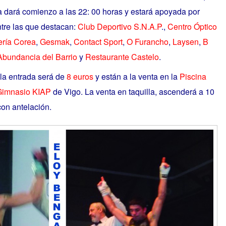
da dará comienzo a las 22: 00 horas y estará apoyada por
tre las que destacan:
Club Deportivo S.N.A.P
.,
Centro Óptico
ría Corea
,
Gesmak
,
Contact Sport
,
O Furancho
,
Laysen
,
B
bundancia del Barrio
y
Restaurante Castelo
.
 la entrada será de
8 euros
y están a la venta en la
Piscina
Gimnasio KIAP
de Vigo. La venta en taquilla, ascenderá a 10
 con antelación.