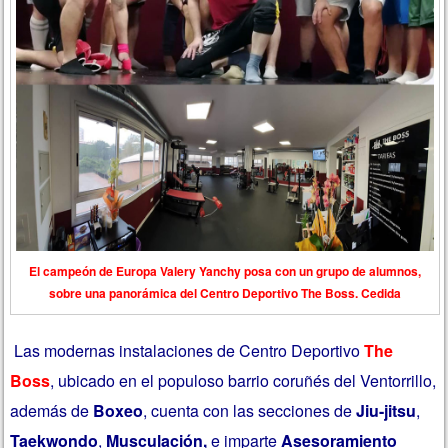
El campeón de Europa Valery Yanchy posa con un grupo de alumnos,
sobre una panorámica del Centro Deportivo The Boss. Cedida
Las modernas instalaciones de Centro Deportivo
The
Boss
, ubicado en el populoso barrio coruñés del Ventorrillo,
además de
Boxeo
, cuenta con las secciones de
Jiu-jitsu
,
Taekwondo
,
Musculación,
e imparte
Asesoramiento