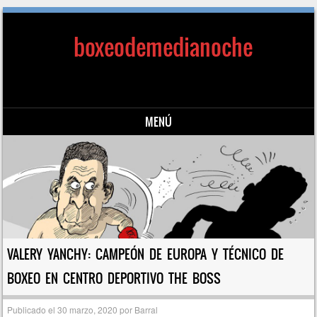
boxeodemedianoche
MENÚ
Saltar al contenido
VALERY YANCHY: CAMPEÓN DE EUROPA Y TÉCNICO DE
BOXEO EN CENTRO DEPORTIVO THE BOSS
Publicado el
30 marzo, 2020
por
Barral