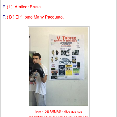
R
( I ) Amilcar Brusa.
R
( B ) El filipino Many Pacquiao.
Iago » DE ARMAS » dice que sus
incondicionales confían en él y no piensa