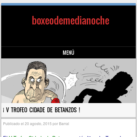
boxeodemedianoche
MENÚ
Saltar al contenido
¡ V TROFEO CIDADE DE BETANZOS !
Publicado el
20 agosto, 2015
por
Barral