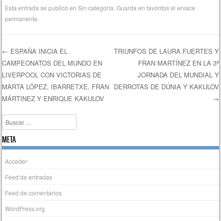
Esta entrada se publicó en
Sin categoría
. Guarda en favoritos el
enlace
permanente
.
←
ESPAÑA INICIA EL
TRIUNFOS DE LAURA FUERTES Y
CAMPEONATOS DEL MUNDO EN
FRAN MARTÍNEZ EN LA 3ª
Navegación de entradas
LIVERPOOL CON VICTORIAS DE
JORNADA DEL MUNDIAL Y
MARTA LÓPEZ, IBARRETXE, FRAN
DERROTAS DE DÚNIA Y KAKULOV
MÁRTINEZ Y ENRIQUE KAKULOV
→
Buscar
META
Acceder
Feed de entradas
Feed de comentarios
WordPress.org