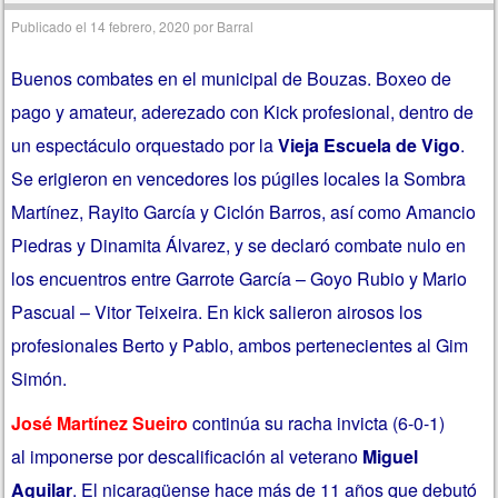
Publicado el
14 febrero, 2020
por
Barral
Buenos combates en el municipal de Bouzas. Boxeo de
pago y amateur, aderezado con Kick profesional, dentro de
un espectáculo orquestado por la
Vieja Escuela de Vigo
.
Se erigieron en vencedores los púgiles locales la Sombra
Martínez, Rayito García y Ciclón Barros, así como Amancio
Piedras y Dinamita Álvarez, y se declaró combate nulo en
los encuentros entre Garrote García – Goyo Rubio y Mario
Pascual – Vitor Teixeira. En kick salieron airosos los
profesionales Berto y Pablo, ambos pertenecientes al Gim
Simón.
José Martínez Sueiro
continúa su racha invicta (6-0-1)
al imponerse por descalificación al veterano
Miguel
Aguilar
. El nicaragüense hace más de 11 años que debutó