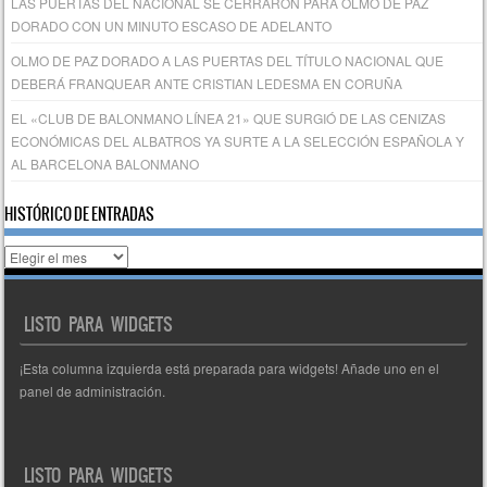
LAS PUERTAS DEL NACIONAL SE CERRARON PARA OLMO DE PAZ
DORADO CON UN MINUTO ESCASO DE ADELANTO
OLMO DE PAZ DORADO A LAS PUERTAS DEL TÍTULO NACIONAL QUE
DEBERÁ FRANQUEAR ANTE CRISTIAN LEDESMA EN CORUÑA
EL «CLUB DE BALONMANO LÍNEA 21» QUE SURGIÓ DE LAS CENIZAS
ECONÓMICAS DEL ALBATROS YA SURTE A LA SELECCIÓN ESPAÑOLA Y
AL BARCELONA BALONMANO
HISTÓRICO DE ENTRADAS
Histórico
de
entradas
LISTO PARA WIDGETS
¡Esta columna izquierda está preparada para widgets! Añade uno en el
panel de administración.
LISTO PARA WIDGETS