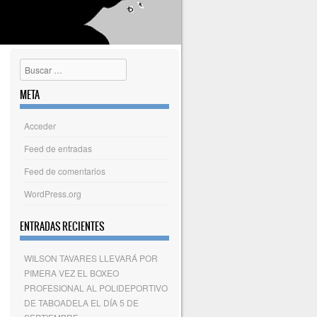
Buscar
META
Acceder
Feed de entradas
Feed de comentarios
WordPress.org
ENTRADAS RECIENTES
WILSON TAVARES LLEVARÁ POR
PIMERA VEZ EL BOXEO
PROFESIONAL AL POLIDEPORTIVO
DE TABOADELA EL DÍA 5 DE