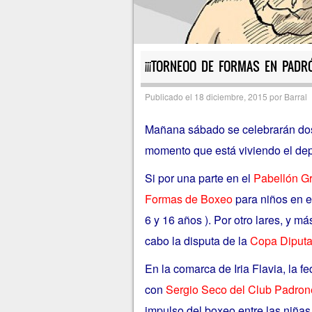
¡¡¡TORNEOO DE FORMAS EN PADRÓ
Publicado el
18 diciembre, 2015
por
Barral
Mañana sábado se celebrarán dos 
momento que está viviendo el dep
Si por una parte en el
Pabellón G
Formas de Boxeo
para niños en e
6 y 16 años ). Por otro lares, y m
cabo la disputa de la
Copa Diputa
En la comarca de Iria Flavia, la f
con
Sergio Seco del Club Padro
impulso del boxeo entre las niñas