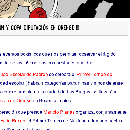
N Y COPA DIPUTACIÓN EN ORENSE !!!
eventos boxísticos que nos permiten observar el álgido
orte de las 16 cuerdas en nuestra comunidad.
rupo-Escolar de Padrón
se celebra el
Primer Torneo de
dad escolar ( habrá 4 categorías para niñas y niños de entre
ás concrétamente en la ciudad de Las Burgas, se llevará a
ción de Orense
en Boxeo olímpico.
ederación que preside
Manolo Planas
organiza, conjuntamente
nes de Boxeo
, el Primer Torneo de Navidad orientado hacia el
 y niños en edad escolar.