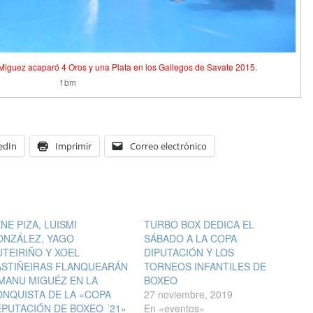
Miguez acaparó 4 Oros y una Plata en los Gallegos de Savate 2015.
f bm
edIn
Imprimir
Correo electrónico
NE PIZA, LUISMI
TURBO BOX DEDICA EL
ONZÁLEZ, YAGO
SÁBADO A LA COPA
TEIRIÑO Y XOEL
DIPUTACIÓN Y LOS
ASTIÑEIRAS FLANQUEARÁN
TORNEOS INFANTILES DE
MANU MIGUÉZ EN LA
BOXEO
NQUISTA DE LA «COPA
27 noviembre, 2019
PUTACIÓN DE BOXEO ´21»
En «eventos»