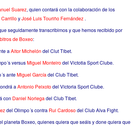
nuel Suarez
, quien contará con la colaboración de los
Carrillo
y
José Luis Touriño Fernández
.
 que seguidamente transcribimos y que hemos recibido por
bitros de Boxeo
:
nte a
Aitor Michelón
del Clut Tibet.
mpo´s versus
Miguel Monteiro
del Victotia Sport Clube.
o´s ante
Miguel García
del Club Tibet.
pondrá a
Antonio Peixoto
del Victoria Sport Clube.
rá con
Daniel Noriega
del Club Tibet.
uez
del Olimpo´s contra
Rui Cardoso
del Club Alva Fight.
el planeta Boxeo, quienes quiera que seáis y done quiera que