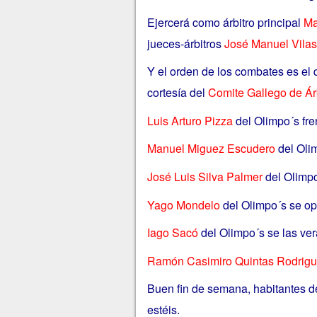
Ejercerá como árbitro principal
Ma
jueces-árbitros
José Manuel Vilas 
Y el orden de los combates es el
cortesía del
Comite Gallego de Ár
Luis Arturo Pizza
del Olimpo´s fre
Manuel Miguez Escudero
del Oli
José Luis Silva Palmer
del Olimp
Yago Mondelo
del Olimpo´s se o
Iago Sacó
del Olimpo´s se las ve
Ramón Casimiro Quintas Rodrig
Buen fin de semana, habitantes d
estéis.