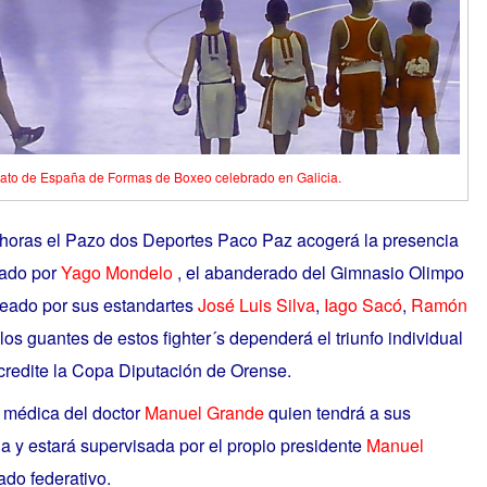
to de España de Formas de Boxeo celebrado en Galicia.
 00 horas el Pazo dos Deportes Paco Paz acogerá la presencia
mado por
Yago Mondelo
, el abanderado del Gimnasio Olimpo
eado por sus estandartes
José Luis Silva
,
Iago Sacó
,
Ramón
 los guantes de estos fighter´s dependerá el triunfo individual
acredite la Copa Diputación de Orense.
n médica del doctor
Manuel Grande
quien tendrá a sus
a y estará supervisada por el propio presidente
Manuel
do federativo.