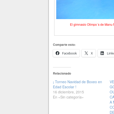
El gimnasio Olimpo´s de Manu 
Comparte esto:
Facebook
X
Link
Relacionado
¡ Torneo Navidad de Boxeo en
VE
Edad Escolar !
G
16 diciembre, 2015
OU
En «Sin categoría»
C
A 
CO
DE