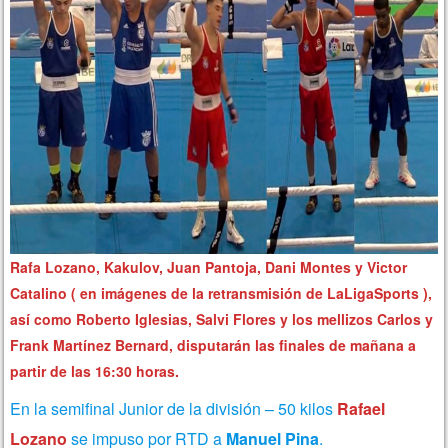
Rafa Lozano, Kakulov, Juan Pantoja, Dani Montes y Victor
Catalino ( en imágenes de la retransmisión de LaLigaSports ),
así como Roberto Iglesias, Salvi Flores y los mellizos Carlos y
Frank Martínez Bernard, disputarán las finales de mañana a
partir de las 16:30 horas.
En la semifinal Junior de la división – 50 kilos
Rafael
Lozano
se impuso por RTD a
Manuel Pina
.