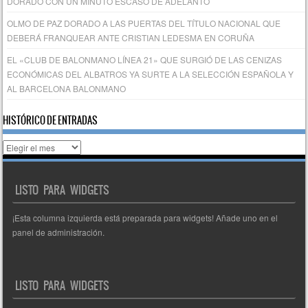
DORADO CON UN MINUTO ESCASO DE ADELANTO
OLMO DE PAZ DORADO A LAS PUERTAS DEL TÍTULO NACIONAL QUE
DEBERÁ FRANQUEAR ANTE CRISTIAN LEDESMA EN CORUÑA
EL «CLUB DE BALONMANO LÍNEA 21» QUE SURGIÓ DE LAS CENIZAS
ECONÓMICAS DEL ALBATROS YA SURTE A LA SELECCIÓN ESPAÑOLA Y
AL BARCELONA BALONMANO
HISTÓRICO DE ENTRADAS
Histórico
de
entradas
LISTO PARA WIDGETS
¡Esta columna izquierda está preparada para widgets! Añade uno en el
panel de administración.
LISTO PARA WIDGETS