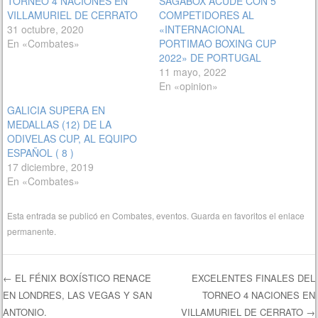
TORNEO 4 NACIONES EN
SAGABOX ACUDE CON 5
VILLAMURIEL DE CERRATO
COMPETIDORES AL
31 octubre, 2020
«INTERNACIONAL
En «Combates»
PORTIMAO BOXING CUP
2022» DE PORTUGAL
11 mayo, 2022
En «opinion»
GALICIA SUPERA EN
MEDALLAS (12) DE LA
ODIVELAS CUP, AL EQUIPO
ESPAÑOL ( 8 )
17 diciembre, 2019
En «Combates»
Esta entrada se publicó en
Combates
,
eventos
. Guarda en favoritos el
enlace
permanente
.
←
EL FÉNIX BOXÍSTICO RENACE
EXCELENTES FINALES DEL
EN LONDRES, LAS VEGAS Y SAN
TORNEO 4 NACIONES EN
Navegación de entradas
ANTONIO.
VILLAMURIEL DE CERRATO
→