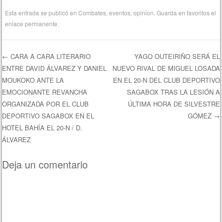
Esta entrada se publicó en
Combates
,
eventos
,
opinion
. Guarda en favoritos el
enlace permanente
.
←
CARA A CARA LITERARIO
YAGO OUTEIRIÑO SERÁ EL
ENTRE DAVID ÁLVAREZ Y DANIEL
NUEVO RIVAL DE MIGUEL LOSADA
Navegación de entradas
MOUKOKO ANTE LA
EN EL 20-N DEL CLUB DEPORTIVO
EMOCIONANTE REVANCHA
SAGABOX TRAS LA LESIÓN A
ORGANIZADA POR EL CLUB
ÚLTIMA HORA DE SILVESTRE
DEPORTIVO SAGABOX EN EL
GÓMEZ
→
HOTEL BAHÍA EL 20-N / D.
ÁLVAREZ
Deja un comentario