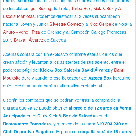
reunirá sobre la lona olívica a los más sobresalientes boxeadores
de los clubes
Igor Boxing
de Trofa,
Turbo Box
,
Kick & Box
y
A
Escola Maniotas
. Podemos destacar al 2 veces subcampeón
nacional Joven y Junior
Silvestre Gómez
y a
Nico Gerpe
de Noia; a
Arturo «Vene» Piza
de Orense y al Campeón Gallego Promesas
2019
Brayan Álvarez
de Salceda
Además contará con un explosivo combate estelar, de los que
crean afición y levantan a los asistentes de sus asiento, entre el
poderoso púgil del
Kick & Box Salceda
David Álvarez
y
Dani
Moukoko
duro y pundonoroso boxeador del
Azteca Box
herculino,
quien próximamente hará su alternativa profesional.
8 serán los combates que se podrán ver tras la compra de la
entrada que ya se puede obtener
al precio de 12 euros en Venta
Anticipada
en el
Club Kick & Box de Salceda
, en el
Restaurante Pomodoro
, y a través del número
619 303 230 del
Club Deportivo Sagabox
. El precio en
taquilla será de 15 euros
,