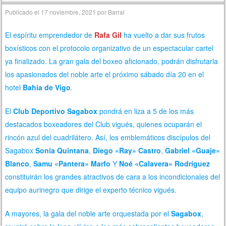
Publicado el
17 noviembre, 2021
por
Barral
El espíritu emprendedor de
Rafa Gil
ha vuelto a dar sus frutos
boxísticos con el protocolo organizativo de un espectacular cartel
ya finalizado. La gran gala del boxeo aficionado, podrán disfrutarla
los apasionados del noble arte el próximo sábado día 20 en el
hotel
Bahía de Vigo
.
El
Club Deportivo Sagabox
pondrá en liza a 5 de los más
destacados boxeadores del Club vigués, quienes ocuparán el
rincón azul del cuadrilátero. Así, los emblemáticos discípulos del
Sagabox
Sonia Quintana
,
Diego «Ray» Castro
,
Gabriel «Guaje»
Blanco
,
Samu «Pantera» Marfo
Y
Noé «Calavera» Rodríguez
constituirán los grandes atractivos de cara a los incondicionales del
equipo aurinegro que dirige el experto técnico vigués.
A mayores, la gala del noble arte orquestada por el
Sagabox
,