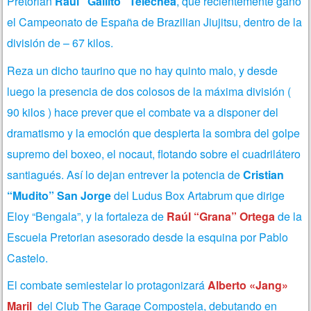
Pretorian
Raúl “Gallito” Telechea
, que recientemente ganó
el Campeonato de España de Brazilian Jiujitsu, dentro de la
división de – 67 kilos.
Reza un dicho taurino que no hay quinto malo, y desde
luego la presencia de dos colosos de la máxima división (
90 kilos ) hace prever que el combate va a disponer del
dramatismo y la emoción que despierta la sombra del golpe
supremo del boxeo, el nocaut, flotando sobre el cuadrilátero
santiagués. Así lo dejan entrever la potencia de
Cristian
“Mudito” San Jorge
del Ludus Box Artabrum que dirige
Eloy “Bengala”, y la fortaleza de
Raúl “Grana” Ortega
de la
Escuela Pretorian asesorado desde la esquina por Pablo
Castelo.
El combate semiestelar lo protagonizará
Alberto «Jang»
Maril
del Club The Garage Compostela, debutando en