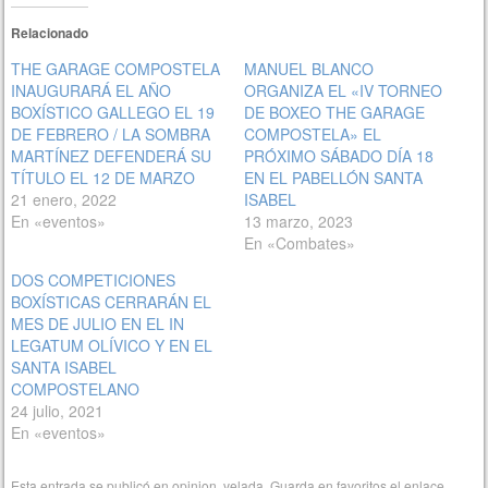
Relacionado
THE GARAGE COMPOSTELA
MANUEL BLANCO
INAUGURARÁ EL AÑO
ORGANIZA EL «IV TORNEO
BOXÍSTICO GALLEGO EL 19
DE BOXEO THE GARAGE
DE FEBRERO / LA SOMBRA
COMPOSTELA» EL
MARTÍNEZ DEFENDERÁ SU
PRÓXIMO SÁBADO DÍA 18
TÍTULO EL 12 DE MARZO
EN EL PABELLÓN SANTA
21 enero, 2022
ISABEL
En «eventos»
13 marzo, 2023
En «Combates»
DOS COMPETICIONES
BOXÍSTICAS CERRARÁN EL
MES DE JULIO EN EL IN
LEGATUM OLÍVICO Y EN EL
SANTA ISABEL
COMPOSTELANO
24 julio, 2021
En «eventos»
Esta entrada se publicó en
opinion
,
velada
. Guarda en favoritos el
enlace