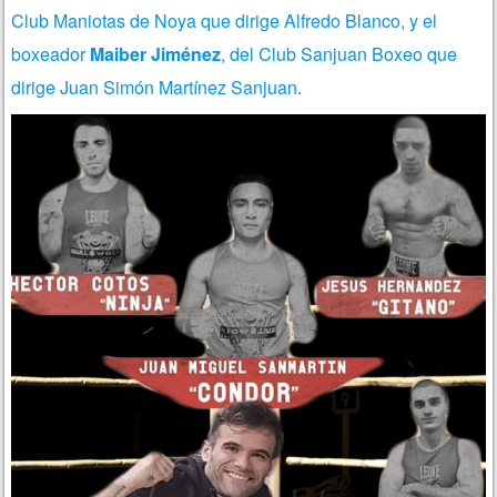
Club Maniotas de Noya que dirige Alfredo Blanco, y el
boxeador
Maiber Jiménez
, del Club Sanjuan Boxeo que
dirige Juan Simón Martínez Sanjuan.