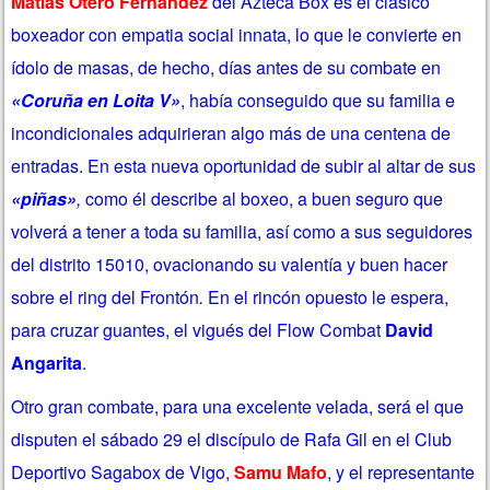
Matias Otero Fernández
del Azteca Box es el clásico
boxeador con empatia social innata, lo que le convierte en
ídolo de masas, de hecho, días antes de su combate en
«Coruña en Loita V»
, había conseguido que su familia e
incondicionales adquirieran algo más de una centena de
entradas. En esta nueva oportunidad de subir al altar de sus
«piñas»
,
como él describe al boxeo, a buen seguro que
volverá a tener a toda su familia, así como a sus seguidores
del distrito 15010, ovacionando su valentía y buen hacer
sobre el ring del Frontón
.
En el rincón opuesto le espera,
para cruzar guantes, el vigués del Flow Combat
David
Angarita
.
Otro gran combate, para una excelente velada, será el que
disputen el sábado 29 el discípulo de Rafa Gil en el Club
Deportivo Sagabox de Vigo,
Samu Mafo
, y el representante