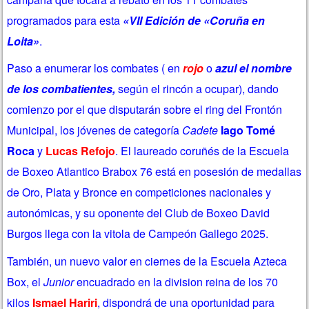
programados para esta
«VII Edición de «Coruña en
Loita»
.
Paso a enumerar los combates ( en
rojo
o
azul el nombre
de los combatientes,
según el rincón a ocupar), dando
comienzo por el que disputarán
sobre el ring del Frontón
Municipal,
los jóvenes de categoría
Cadete
Iago Tomé
Roca
y
Lucas Refojo
. El laureado coruñés de la Escuela
de Boxeo Atlantico Brabox 76 está en posesión de medallas
de Oro, Plata y Bronce en competiciones nacionales y
autonómicas, y su oponente del Club de Boxeo David
Burgos llega con la vitola de Campeón Gallego 2025.
También, un nuevo valor en ciernes de la Escuela Azteca
Box, el
Junior
encuadrado en la division reina de los 70
kilos
Ismael Hariri
, dispondrá de una oportunidad para