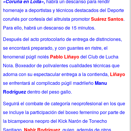
«Coruña en Loita»,
habrá un descanso para rendir
homenaje a deportistas y técnicos destacados del Deporte
coruñés por cortesía del altruista promotor
Suárez Santos
.
Para ello, habrá un descanso de 15 minutos.
Después del acto protocolario de entrega de distinciones,
se encontará preparado, y con guantes en ristre, el
fenomenal púgil noiés
Pablo Liñayo
del Club de Lucha
Noia. Boxeador de polivalentes cualidades técnicas que
adorna con su espectacular entrega a la contienda,
Liñayo
se enfrentará al complicado púgil madrileño
Manu
Rodríguez
dentro del peso gallo.
Seguirá el combate de
categoría neoprofesional en los que
se incluye la participación del boxeo femenino por parte de
la bicampeona neopro del Kick Narón de Tonecho
Santiago,
Nahir Rodríguez
, quien además de otros