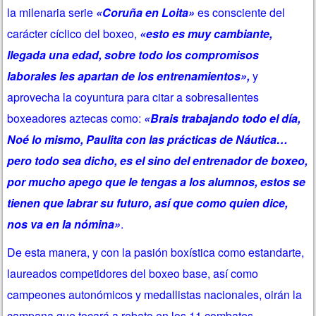
la milenaria serie
«Coruña en Loita»
es consciente del
carácter cíclico del boxeo,
«esto es muy cambiante,
llegada una edad, sobre todo los compromisos
laborales les apartan de los entrenamientos»,
y
aprovecha la coyuntura para citar a sobresalientes
boxeadores aztecas como:
«Brais trabajando todo el día,
Noé lo mismo, Paulita con las prácticas de Náutica…
pero todo sea dicho, es el sino del entrenador de boxeo,
por mucho apego que le tengas a los alumnos, estos se
tienen que labrar su futuro, así que como quien dice,
nos va en la nómina»
.
De esta manera, y con la pasión boxística como estandarte,
laureados competidores del boxeo base, así como
campeones autonómicos y medallistas nacionales, oirán la
campana que tocará a rebato en los 11 combates