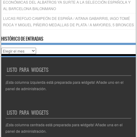
ECONÓMICAS DEL ALBATROS YA SURTE A LA SELECCIÓN ESPAÑOLA Y
AL BARCELONA BALONMANO
LUCAS REFOJO CAMPEÓN DE ESPAÑA / AITANA GABARRIS, IAGO TOMÉ
ROCA Y MIGUEL PIÑEIRO MEDALLAS DE PLATA / A MAYORES, 5 BRONCES
HISTÓRICO DE ENTRADAS
Histórico
de
entradas
LISTO PARA WIDGETS
¡Esta columna izquierda está preparada para widgets! Añade uno en el
panel de administración.
LISTO PARA WIDGETS
¡Esta columna centrada está preparada para widgets! Añade una en el
panel de administración.