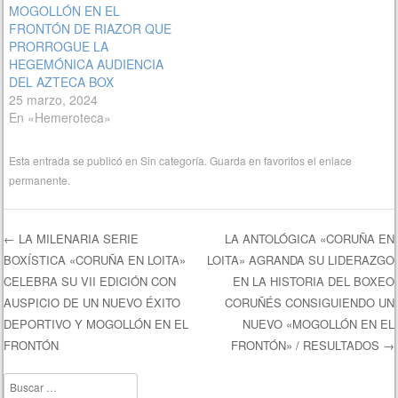
MOGOLLÓN EN EL
FRONTÓN DE RIAZOR QUE
PRORROGUE LA
HEGEMÓNICA AUDIENCIA
DEL AZTECA BOX
25 marzo, 2024
En «Hemeroteca»
Esta entrada se publicó en
Sin categoría
. Guarda en favoritos el
enlace
permanente
.
←
LA MILENARIA SERIE
LA ANTOLÓGICA «CORUÑA EN
BOXÍSTICA «CORUÑA EN LOITA»
LOITA» AGRANDA SU LIDERAZGO
Navegación de entradas
CELEBRA SU VII EDICIÓN CON
EN LA HISTORIA DEL BOXEO
AUSPICIO DE UN NUEVO ÉXITO
CORUÑÉS CONSIGUIENDO UN
DEPORTIVO Y MOGOLLÓN EN EL
NUEVO «MOGOLLÓN EN EL
FRONTÓN
FRONTÓN» / RESULTADOS
→
Buscar