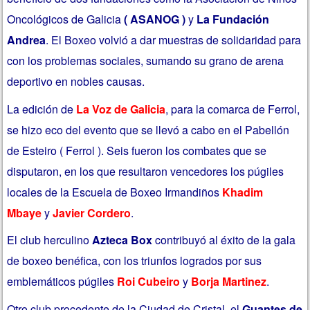
Oncológicos de Galicia
( ASANOG )
y
La Fundación
Andrea
. El Boxeo volvió a dar muestras de solidaridad para
con los problemas sociales, sumando su grano de arena
deportivo en nobles causas.
La edición de
La Voz de Galicia
, para la comarca de Ferrol,
se hizo eco del evento que se llevó a cabo
en el Pabellón
de Esteiro ( Ferrol ). Seis fueron los combates que se
disputaron, en los que resultaron vencedores los púgiles
locales de la Escuela de Boxeo Irmandiños
Khadim
Mbaye
y
Javier Cordero
.
El club herculino
Azteca Box
contribuyó al éxito de la gala
de boxeo benéfica, con los triunfos logrados por sus
emblemáticos púgiles
Roi Cubeiro
y
Borja Martinez
.
Otro club procedente de la Ciudad de Cristal, el
Guantes de