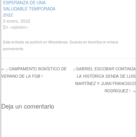
ESPERANZA DE UNA
SALUDABLE TEMPORADA
2022
3 enero, 2022
En «opinion»
Esta entrada se publicó en
Miscelánea
. Guarda en favoritos el
enlace
permanente
.
←
¡ CAMPAMENTO BOXÍSTICO DE
¡ GABRIEL ESCOBAR CONTINÚA
VERANO DE LA FGB !
LA HISTÓRICA SENDA DE LUIS
Navegación de entradas
MARTÍNEZ Y JUAN FRANCISCO
RODRIGUEZ !
→
Deja un comentario