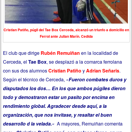
Cristian Patiño, púgil del Tae Box Cerceda, alcanzó un triunfo a domicilio en
Ferrol ante Julian Marín. Cedida
El club que dirige
Rubén Remuiñan
en la localidad de
Cerceda, el
Tae Box
, se desplazó a la comarca ferrolana
con sus dos alumnos
Cristian Patiño
y
Adrian Señaris
.
Según el técnico de Cerceda,
«
Fueron combates duros y
disputados los dos… En los que ambos púgiles dieron
todo y demostraron estar un pasito por encima en
rendimiento global. Agradecer desde aquí, a la
organización, que nos invitase, y resaltar el buen
desarrollo d la velada.
«
A mayores, Remuiñan comenta