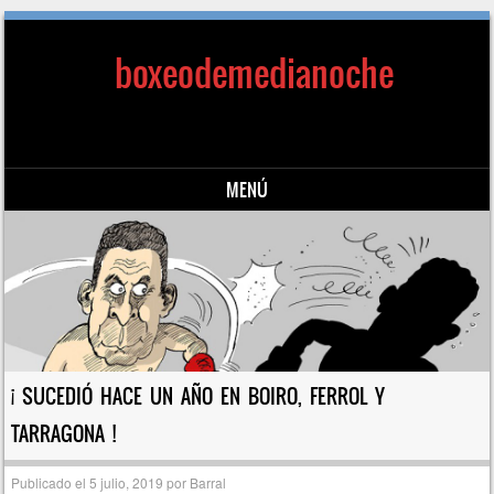
boxeodemedianoche
MENÚ
Saltar al contenido
¡ SUCEDIÓ HACE UN AÑO EN BOIRO, FERROL Y
TARRAGONA !
Publicado el
5 julio, 2019
por
Barral