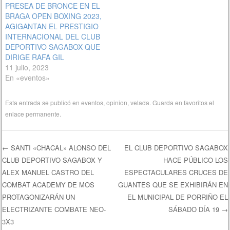
PRESEA DE BRONCE EN EL
BRAGA OPEN BOXING 2023,
AGIGANTAN EL PRESTIGIO
INTERNACIONAL DEL CLUB
DEPORTIVO SAGABOX QUE
DIRIGE RAFA GIL
11 julio, 2023
En «eventos»
Esta entrada se publicó en
eventos
,
opinion
,
velada
. Guarda en favoritos el
enlace permanente
.
←
SANTI «CHACAL» ALONSO DEL
EL CLUB DEPORTIVO SAGABOX
CLUB DEPORTIVO SAGABOX Y
HACE PÚBLICO LOS
Navegación de entradas
ALEX MANUEL CASTRO DEL
ESPECTACULARES CRUCES DE
COMBAT ACADEMY DE MOS
GUANTES QUE SE EXHIBIRÁN EN
PROTAGONIZARÁN UN
EL MUNICIPAL DE PORRIÑO EL
ELECTRIZANTE COMBATE NEO-
SÁBADO DÍA 19
→
3X3