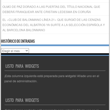
OLMO DE PAZ DORADO A LAS PUERTAS DEL TÍTULO NACIONAL QUE
DEBERÁ FRANQUEAR ANTE CRISTIAN LEDESMA EN CORUÑA
EL «CLUB DE BALONMANO LÍNEA 21» QUE SURGIÓ DE LAS CENIZAS
ECONÓMICAS DEL ALBATROS YA SURTE A LA SELECCIÓN ESPAÑOLA Y
AL BARCELONA BALONMANO
HISTÓRICO DE ENTRADAS
Histórico
de
entradas
LISTO PARA WIDGETS
¡Esta columna izquierda está preparada para widgets! Añade uno en el
panel de administración.
LISTO PARA WIDGETS