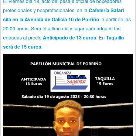
El viernes día 18, acto del pesaje oficial de boxeadores
profesionales y neoprofesionales, en la
Cafetería Safari
sita en la Avenida de Galicia 10 de Porriño
, a partir de las
20:00 horas. Será el último día y lugar para adquirir las
entradas al precio
Anticipado de 13 euros
. En
Taquilla
será de 15 euros
.