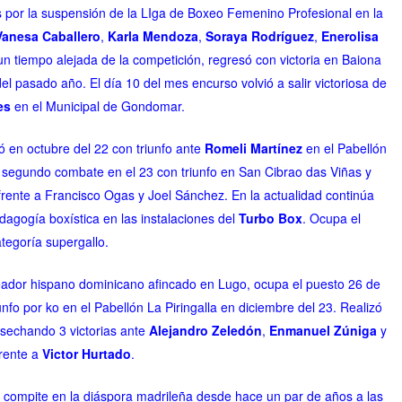
s por la suspensión de la LIga de Boxeo Femenino Profesional en la
Vanesa Caballero
,
Karla Mendoza
,
Soraya Rodríguez
,
Enerolisa
un tiempo alejada de la competición, r
egresó con victoria en Baiona
el pasado año.
El día 10 del mes encurso volvió a salir victoriosa de
es
en el Municipal de Gondomar.
ó en octubre del 22 con triunfo ante
Romeli Martínez
en el Pabellón
segundo combate en el 23 con triunfo en San Cibrao das Viñas y
 frente a Francisco Ogas y Joel Sánchez. En la actualidad continúa
dagogía boxística en las instalaciones del
Turbo Box
. Ocupa el
ategoría supergallo.
xeador hispano dominicano afincado en Lugo, ocupa el puesto 26 de
iunfo por ko en el Pabellón La Piringalla en diciembre del 23. Realizó
sechando 3 victorias ante
Alejandro Zeledón
,
Enmanuel Zúniga
y
frente a
Victor Hurtado
.
), compite en la diáspora madrileña desde hace un par de años a las