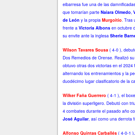
eibarresa fue una de las damnificada
que tomarían parte
Naiara Olmedo
,
de León
y la propia
Murgoitio
. Tras 
frente a
Victoria Albons
en octubre d
su envite ante la inglesa
Sherie Barn
Wilson Tavares Sousa
( 4-0 ), debut
Dos Remedios de Orense. Realizó su 
obtuvo otras dos victorias en el 2024
alternando los entrenamientos y la pe
duodécimo lugar clasificatorio de la c
Wilker Faña Guerrero
( 4-1 ), el bo
la división superligero. Debutó con tr
4 combates durante el pasado año co
José Aguilar
, así como una derrota 
Alfonso Quintas Carballés
( 4-0-1 