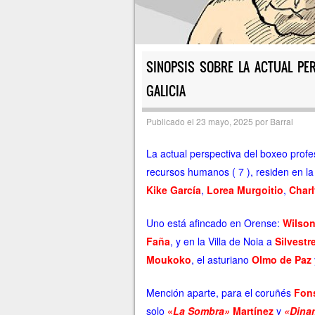
SINOPSIS SOBRE LA ACTUAL PE
GALICIA
Publicado el
23 mayo, 2025
por
Barral
La actual perspectiva del boxeo prof
recursos humanos ( 7 ), residen en la
Kike García
,
Lorea Murgoitio
,
Char
Uno está afincado en Orense:
Wilson
Faña
, y en la Villa de Noia a
Silvestr
Moukoko
, el asturiano
Olmo de Paz
Mención aparte, para el coruñés
Fons
solo
«
La Sombra»
Martínez
y
«Dina