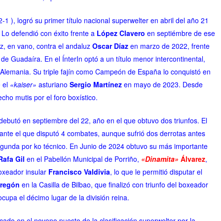
-1 ), logró su primer título nacional superwelter en abril del año 21
 Lo defendió con éxito frente a
López Clavero
en septiémbre de ese
ez, en vano, contra el andaluz
Oscar Díaz
en marzo de 2022, frente
 de Guadaíra. En el ÍnterIn optó a un título menor intercontinental,
Alemania. Su triple fajín como Campeón de España lo conquistó en
e el
«kaiser»
asturiano
Sergio Martínez
en mayo de 2023. Desde
ho mutis por el foro boxístico.
, debutó en septiembre del 22, año en el que obtuvo dos triunfos. El
ante el que disputó 4 combates, aunque sufrió dos derrotas antes
a segunda por ko técnico. En Junio de 2024 obtuvo su más importante
Rafa Gil
en el Pabellón Municipal de Porriño,
«Dinamita»
Álvarez
,
boxeador insular
Francisco Valdivia
, lo que le permitió disputar el
bregón
en la Casilla de Bilbao, que finalizó con triunfo del boxeador
ocupa el décimo lugar de la división reina.
ficado en el noveno puesto de la clasificación superwelter por la