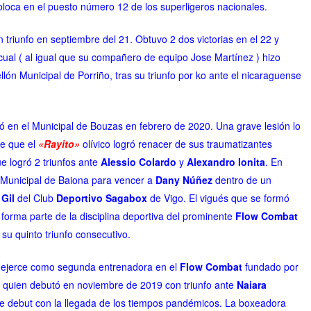
oloca en el puesto número 12 de los superligeros nacionales.
 triunfo en septiembre del 21. Obtuvo 2 dos victorias en el 22 y
l cual ( al igual que su compañero de equipo Jose Martínez ) hizo
ellón Municipal de Porriño, tras su triunfo por ko ante el nicaraguense
tó en el Municipal de Bouzas en febrero de 2020. Una grave lesión lo
ue que el
«Rayito»
olívico logró renacer de sus traumatizantes
e logró 2 triunfos ante
Alessio Colardo
y
Alexandro Ionita
. En
 Municipal de Baiona para vencer a
Dany Núñez
dentro de un
 Gil
del
Club
Deportivo Sagabox
de Vigo
. El vigués que se formó
 forma parte de la disciplina deportiva del prominente
Flow Combat
 su quinto triunfo consecutivo.
, ejerce como segunda entrenadora en el
Flow Combat
fundado por
, quien debutó en noviembre de 2019 con triunfo ante
Naiara
nte debut con la llegada de los tiempos pandémicos. La boxeadora