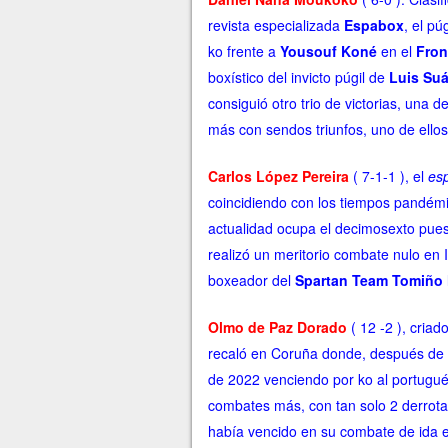
revista especializada
Espabox
, el p
ko frente a
Yousouf Koné
en el
Fron
boxístico del invicto púgil de
Luis Suá
consiguió otro trio de victorias, una
más con sendos triunfos, uno de ellos 
Carlos López Pereira
( 7-1-1 ), el
es
coincidiendo con los tiempos pandémico
actualidad ocupa el decimosexto puest
realizó un meritorio combate nulo en I
boxeador del
Spartan Team Tomiño
Olmo de Paz Dorado
( 12 -2 ), cria
recaló en Coruña donde, después de 
de 2022 venciendo por ko al portugu
combates más, con tan solo 2 derrota
había vencido en su combate de ida e