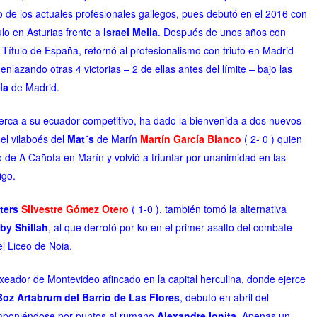
o de los actuales profesionales gallegos, pues debutó en el 2016 con
o en Asturias frente a
Israel Mella
. Después de unos años con
 Título de España, retornó al profesionalismo con triufo en Madrid
enlazando otras 4 victorias – 2 de ellas antes del límite – bajo las
la
de Madrid.
acerca a su ecuador competitivo, ha dado la bienvenida a dos nuevos
el vilaboés del
Mat´s
de Marín
Martín García Blanco
( 2- 0 ) quien
o de A Cañota en Marín y volvió a triunfar por unanimidad en las
igo.
ters
Silvestre Gómez Otero
( 1-0 ), también tomó la alternativa
by Shillah
, al que derrotó por ko en el primer asalto del combate
el Liceo de Noia.
oxeador de Montevideo afincado en la capital herculina, donde ejerce
oz Artabrum del Barrio de Las Flores
, debutó en abril del
imponiéndose por puntos al rumano
Alexandre Ionita
. Apenas un