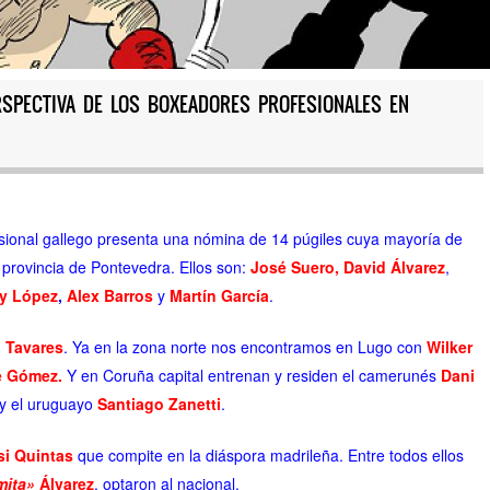
RSPECTIVA DE LOS BOXEADORES PROFESIONALES EN
esional gallego presenta una nómina de 14 púgiles cuya mayoría de
 provincia de Pontevedra. Ellos son:
José Suero,
David Álvarez
,
ly López
,
Alex Barros
y
Martín García
.
 Tavares
. Ya en la zona norte nos encontramos en Lugo con
Wilker
e Gómez.
Y en Coruña capital entrenan y residen el camerunés
Dani
y el uruguayo
Santiago Zanetti
.
i Quintas
que compite en la diáspora madrileña. Entre todos ellos
mita»
Álvarez
, optaron al nacional.