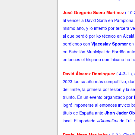
J
osé Gregorio Suero Martínez
( 10-2
al vencer a David Soria en Pamplona.
mismo año, y lo intentó por tercera v
al que perdió por ko técnico en Alcalá
perdiendo con
Vjaceslav Spomer
en 
en Pabellón Municipal de Porriño ant
entonces el hispano dominicano ha hec
David Álvarez Domínguez
( 4-3-1 )
2023 fue su año más competitivo, dur
del límite, la primera por lesión y l
triunfo. En un evento organizado por
logró imponerse al entonces invicto 
título de España ante
Jhon Jader O
local. El apodado
«Dinamita»
de Tui, 
Daniel Nana Moukoko
( 6-0 ). Clasi