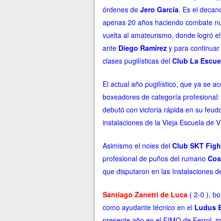
órdenes de
Jero García
. Es el decan
apenas 20 años haciendo combate nul
vuelta al amateurismo, donde logró el
ante
Diego Ramírez
y para continuar 
clases pugilísticas del
Club La Escue
El actual año pugilístico, que ya se 
boxeadores de categoría profesional: 
debutó con victoria rápida en su feud
instalaciones de la Vieja Escuela de V
Asimismo el noies del
Club
SKT Figh
profesional de puños del rumano
Cos
que disputaron en las Instalaciones d
Santiago Zanetti de Luca
( 2-0 ), b
como ayudante técnico en el
Ludus B
presente año en el FIMO de Ferrol, 