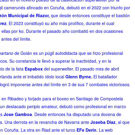
úgil camerunés afincado en Coruña, debutó en el 2022 con triunfo por
tón Municipal de Riazor,
que desde entonces constituye el bastión
rez
. El 2023 constituyó su año más prolífico, durante el cual
 de ellas por ko. Durante el pasado año combatió en dos ocasiones
antes del límite.
partano
de Goián es un púgil autodidacta que se hizo profesional
s. Su constancia le llevó a superar la inactividad, y en la
o de la lista
Espabox
del superwelter. El pasado mes de abril
rlanda ante el imbatido ídolo local
Glenn Byrne.
El batallador
logró imponerse antes del límite en 3 de sus 7 combates victoriosos.
do en Ribadeo y forjado para el boxeo en Santiago de Compostela
un destacado periplo amateur, debutó como profesional en marzo
és
Jose Gamboa
. Desde entonces ha disputado una docena de
s. Una derrota en la revancha de Navarra ante
Joseba Díaz
, al que
n Coruña. La otra en Riad ante el turco
EFe Derin
. La web