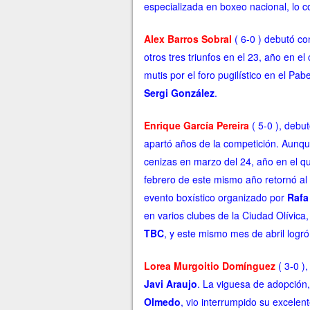
especializada en boxeo nacional, lo c
Alex Barros Sobral
( 6-0 ) debutó con
otros tres triunfos en el 23, año en e
mutis por el foro pugilístico en el Pab
Sergi González
.
Enrique García Pereira
( 5-0 ), debu
apartó años de la competición. Aunq
cenizas en marzo del 24, año en el qu
febrero de este mismo año retornó al
evento boxístico organizado por
Rafa
en varios clubes de la Ciudad Olívica,
TBC
, y este mismo mes de abril
logró
Lorea Murgoitio Domínguez
( 3-0 )
Javi Araujo
. La viguesa
de adopción
Olmedo
, vio interrumpido su excele