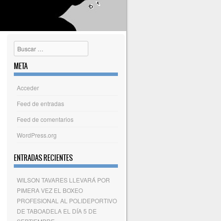
Buscar
META
Acceder
Feed de entradas
Feed de comentarios
WordPress.org
ENTRADAS RECIENTES
WILSON TAVARES LLEVARÁ POR
PIMERA VEZ EL BOXEO
PROFESIONAL AL POLIDEPORTIVO
DE TABOADELA EL DÍA 5 DE