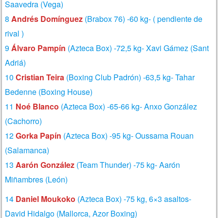
Saavedra (Vega)
8
Andrés Domínguez
(Brabox 76) -60 kg- ( pendiente de
rival )
9
Álvaro Pampín
(Azteca Box) -72,5 kg- Xavi Gámez (Sant
Adriá)
10
Cristian Teira
(Boxing Club Padrón) -63,5 kg- Tahar
Bedenne (Boxing House)
11
Noé Blanco
(Azteca Box) -65-66 kg- Anxo González
(Cachorro)
12
Gorka Papín
(Azteca Box) -95 kg- Oussama Rouan
(Salamanca)
13
Aarón González
(Team Thunder) -75 kg- Aarón
Miñambres (León)
14
Daniel Moukoko
(Azteca Box) -75 kg, 6×3 asaltos-
David Hidalgo (Mallorca, Azor Boxing)