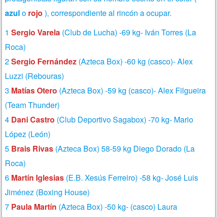
azul
o
rojo
), correspondiente al rincón a ocupar.
1
Sergio Varela
(Club de Lucha) -69 kg- Iván Torres (La
Roca)
2
Sergio Fernández
(Azteca Box) -60 kg (casco)- Alex
Luzzi (Rebouras)
3
Matías Otero
(Azteca Box) -59 kg (casco)- Alex Filgueira
(Team Thunder)
4
Dani Castro
(Club Deportivo Sagabox) -70 kg- Mario
López (León)
5
Brais Rivas
(Azteca Box) 58-59 kg Diego Dorado (La
Roca)
6
Martín Iglesias
(E.B. Xesús Ferreiro) -58 kg- José Luis
Jiménez (Boxing House)
7
Paula Martín
(Azteca Box) -50 kg- (casco) Laura