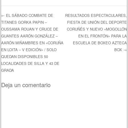
←
EL SÁBADO COMBATE DE
RESULTADOS ESPECTACULARES,
TITANES GORKA PAPIN –
FIESTA DE UNIÓN DEL DEPORTE
Navegación de entradas
OUSSAMA ROUAN Y CRUCE DE
CORUÑÉS Y NUEVO «MOGOLLÓN
GUANTES AARÓN GONZÁLEZ –
EN EL FRONTÓN» PARA LA
AARÓN MIÑAMBRES EN «CORUÑA
ESCUELA DE BOXEO AZTECA
EN LOITA – V EDICIÓN» / SOLO
BOX
→
QUEDAN DISPONIBLES 50
LOCALIDADES DE SILLA Y 43 DE
GRADA
Deja un comentario