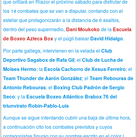
que orillará en Riazor el próximo sábado para disfrutar de
los 14 combates que se van a disputar, contando con el
estelar que protagonizarán a la distancia de 6 asaltos,
dentro del peso supermedio,
Dani Moukoko
de la
Escuela
de Boxeo Azteca Box
y el púgil balear
David Hidalgo
.
Por parte gallega, intervienen en la velada el
Club
Deportivo Sagabox de Rafa Gil
; el
Club de Lucha de
Moises Hermo
; la
Escola Cachorro de Xesus Ferreiro
; el
Team Thunder de Aarón González
; el
Team Rebouras de
Antonio Rebouras
; el
Boxing Club Padrón de Sergio
Seco
; y la
Escuela Boxeo Atlántico Brabox 76 del
triunvirato Robin-Pablo-Luis
Aunque se sigue intentando cubrir una baja de última hora,
a continuación cito los
combates previstos y cuyos
protagonistas figuran con su nombre escrito en el color (