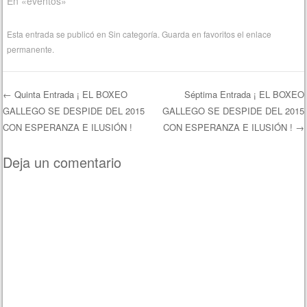
En «eventos»
Esta entrada se publicó en
Sin categoría
. Guarda en favoritos el
enlace
permanente
.
←
Quinta Entrada ¡ EL BOXEO
Séptima Entrada ¡ EL BOXEO
GALLEGO SE DESPIDE DEL 2015
GALLEGO SE DESPIDE DEL 2015
Navegación de entradas
CON ESPERANZA E ILUSIÓN !
CON ESPERANZA E ILUSIÓN !
→
Deja un comentario