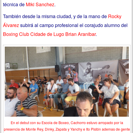
técnica de
Miki Sanchez
.
También desde la misma ciudad, y de la mano de
Rocky
Álvarez
subirá al campo profesional el corajudo alumno del
Boxing Club Cidade de Lugo Brian Aranibar
.
En el debut con su Escola de Boxeo, Cachorro estuvo arropado por la
presencia de Monte Rey, Dinky, Zapata y Yanchy e Ito Pistón ademas de gente