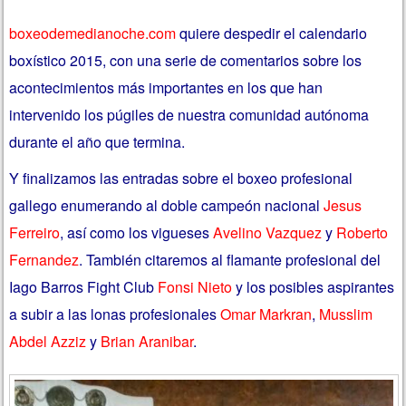
boxeodemedianoche.com
quiere despedir el calendario
boxístico 2015, con una serie de comentarios sobre los
acontecimientos más importantes en los que han
intervenido los púgiles de nuestra comunidad autónoma
durante el año que termina.
Y finalizamos las entradas sobre el boxeo profesional
gallego enumerando al doble campeón nacional
Jesus
Ferreiro
, así como los vigueses
Avelino Vazquez
y
Roberto
Fernandez
. También citaremos al flamante profesional del
Iago Barros Fight Club
Fonsi Nieto
y los posibles aspirantes
a subir a las lonas profesionales
Omar Markran
,
Musslim
Abdel Azziz
y
Brian Aranibar
.