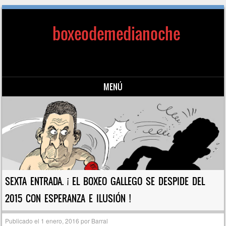
boxeodemedianoche
MENÚ
Saltar al contenido
SEXTA ENTRADA. ¡ EL BOXEO GALLEGO SE DESPIDE DEL
2015 CON ESPERANZA E ILUSIÓN !
Publicado el
1 enero, 2016
por
Barral