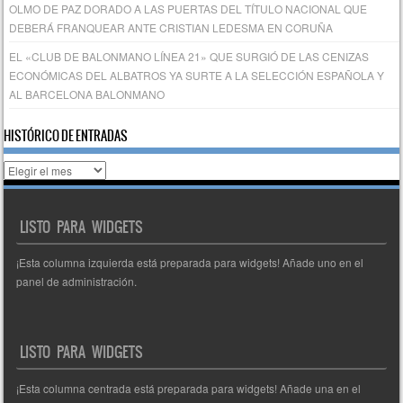
OLMO DE PAZ DORADO A LAS PUERTAS DEL TÍTULO NACIONAL QUE
DEBERÁ FRANQUEAR ANTE CRISTIAN LEDESMA EN CORUÑA
EL «CLUB DE BALONMANO LÍNEA 21» QUE SURGIÓ DE LAS CENIZAS
ECONÓMICAS DEL ALBATROS YA SURTE A LA SELECCIÓN ESPAÑOLA Y
AL BARCELONA BALONMANO
HISTÓRICO DE ENTRADAS
Histórico
de
entradas
LISTO PARA WIDGETS
¡Esta columna izquierda está preparada para widgets! Añade uno en el
panel de administración.
LISTO PARA WIDGETS
¡Esta columna centrada está preparada para widgets! Añade una en el