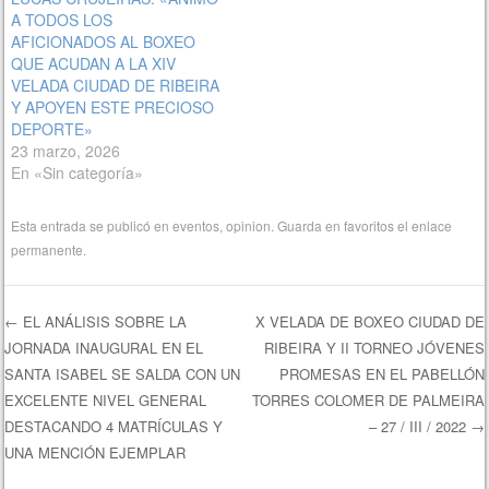
A TODOS LOS
AFICIONADOS AL BOXEO
QUE ACUDAN A LA XIV
VELADA CIUDAD DE RIBEIRA
Y APOYEN ESTE PRECIOSO
DEPORTE»
23 marzo, 2026
En «Sin categoría»
Esta entrada se publicó en
eventos
,
opinion
. Guarda en favoritos el
enlace
permanente
.
←
EL ANÁLISIS SOBRE LA
X VELADA DE BOXEO CIUDAD DE
JORNADA INAUGURAL EN EL
RIBEIRA Y II TORNEO JÓVENES
Navegación de entradas
SANTA ISABEL SE SALDA CON UN
PROMESAS EN EL PABELLÓN
EXCELENTE NIVEL GENERAL
TORRES COLOMER DE PALMEIRA
DESTACANDO 4 MATRÍCULAS Y
– 27 / III / 2022
→
UNA MENCIÓN EJEMPLAR