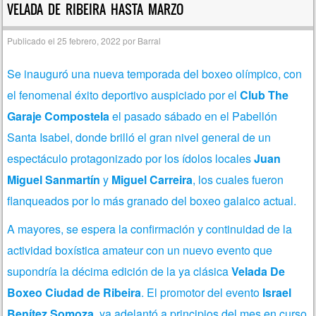
VELADA DE RIBEIRA HASTA MARZO
Publicado el
25 febrero, 2022
por
Barral
Se inauguró una nueva temporada del boxeo olímpico, con
el fenomenal éxito deportivo auspiciado por el
Club The
Garaje Compostela
el pasado sábado en el Pabellón
Santa Isabel, donde brilló el gran nivel general de un
espectáculo protagonizado por los ídolos locales
Juan
Miguel Sanmartín
y
Miguel Carreira
, los cuales fueron
flanqueados por lo más granado del boxeo galaico actual.
A mayores, se espera la confirmación y continuidad de la
actividad boxística amateur con un nuevo evento que
supondría la décima edición de la ya clásica
Velada De
Boxeo Ciudad de Ribeira
. El promotor del evento
Israel
Benítez Somoza
, ya adelantó a principios del mes en curso