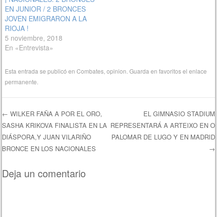
EN JUNIOR / 2 BRONCES
JOVEN EMIGRARON A LA
RIOJA !
5 noviembre, 2018
En «Entrevista»
Esta entrada se publicó en
Combates
,
opinion
. Guarda en favoritos el
enlace
permanente
.
←
WILKER FAÑA A POR EL ORO,
EL GIMNASIO STADIUM
SASHA KRIKOVA FINALISTA EN LA
REPRESENTARÁ A ARTEIXO EN O
Navegación de entradas
DIÁSPORA,Y JUAN VILARIÑO
PALOMAR DE LUGO Y EN MADRID
BRONCE EN LOS NACIONALES
→
Deja un comentario