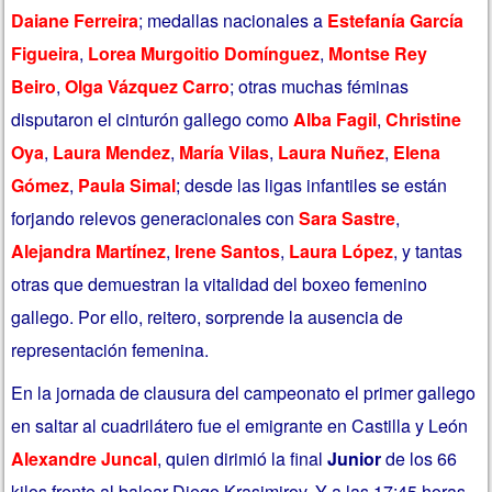
Daiane Ferreira
; medallas nacionales a
Estefanía García
Figueira
,
Lorea Murgoitio Domínguez
,
Montse Rey
Beiro
,
Olga Vázquez Carro
; otras muchas féminas
disputaron el cinturón gallego como
Alba Fagil
,
Christine
Oya
,
Laura Mendez
,
María Vilas
,
Laura Nuñez
,
Elena
Gómez
,
Paula Simal
; desde las ligas infantiles se están
forjando relevos generacionales con
Sara Sastre
,
Alejandra Martínez
,
Irene Santos
,
Laura López
, y tantas
otras que demuestran la vitalidad del boxeo femenino
gallego. Por ello, reitero, sorprende la ausencia de
representación femenina.
En la jornada de clausura del campeonato el primer gallego
en saltar al cuadrilátero fue el emigrante en Castilla y León
Alexandre Juncal
, quien dirimió la final
Junior
de los 66
kilos frente al balear Diego Krasimirov. Y a las 17:45 horas