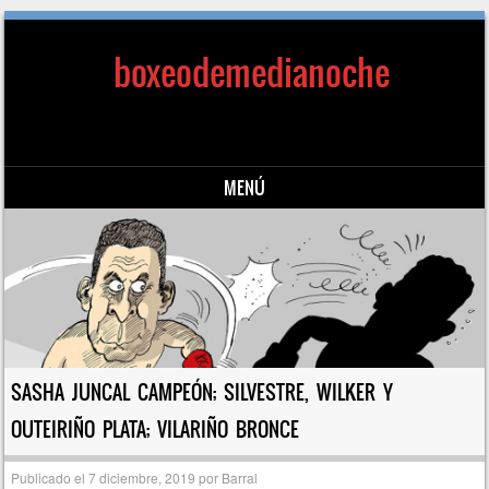
boxeodemedianoche
MENÚ
Saltar al contenido
SASHA JUNCAL CAMPEÓN; SILVESTRE, WILKER Y
OUTEIRIÑO PLATA; VILARIÑO BRONCE
Publicado el
7 diciembre, 2019
por
Barral