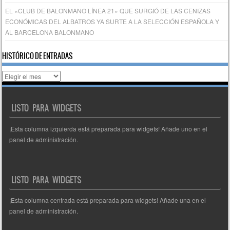
EL «CLUB DE BALONMANO LÍNEA 21» QUE SURGIÓ DE LAS CENIZAS
ECONÓMICAS DEL ALBATROS YA SURTE A LA SELECCIÓN ESPAÑOLA Y
AL BARCELONA BALONMANO
HISTÓRICO DE ENTRADAS
Histórico
de
entradas
LISTO PARA WIDGETS
¡Esta columna izquierda está preparada para widgets! Añade uno en el
panel de administración.
LISTO PARA WIDGETS
¡Esta columna centrada está preparada para widgets! Añade una en el
panel de administración.