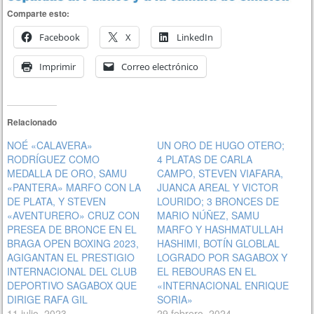
Comparte esto:
Facebook
X
LinkedIn
Imprimir
Correo electrónico
Relacionado
NOÉ «CALAVERA»
UN ORO DE HUGO OTERO;
RODRÍGUEZ COMO
4 PLATAS DE CARLA
MEDALLA DE ORO, SAMU
CAMPO, STEVEN VIAFARA,
«PANTERA» MARFO CON LA
JUANCA AREAL Y VICTOR
DE PLATA, Y STEVEN
LOURIDO; 3 BRONCES DE
«AVENTURERO» CRUZ CON
MARIO NÚÑEZ, SAMU
PRESEA DE BRONCE EN EL
MARFO Y HASHMATULLAH
BRAGA OPEN BOXING 2023,
HASHIMI, BOTÍN GLOBLAL
AGIGANTAN EL PRESTIGIO
LOGRADO POR SAGABOX Y
INTERNACIONAL DEL CLUB
EL REBOURAS EN EL
DEPORTIVO SAGABOX QUE
«INTERNACIONAL ENRIQUE
DIRIGE RAFA GIL
SORIA»
11 julio, 2023
29 febrero, 2024