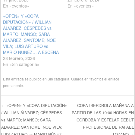
En «eventos»
En «eventos»
«OPEN» Y «COPA
DIPUTACIÓN» / WILLIAN
ÁLVAREZ; CÉSPEDES vs
MARFO; MANSO; SARA
ÁLVAREZ; SANTOMÉ; NOÉ
VILA; LUIS ARTURO vs
MARIO NÚNEZ… A ESCENA
28 febrero, 2026
En «Sin categoría»
Esta entrada se publicó en
Sin categoría
. Guarda en favoritos el
enlace
permanente
.
←
«OPEN» Y «COPA DIPUTACIÓN»
COPA IBERDROLA MAÑANA A
/ WILLIAN ÁLVAREZ; CÉSPEDES
PARTIR DE LAS 19:00 HORAS EN
Navegación de entradas
vs MARFO; MANSO; SARA
CORDOBA Y ESTELAR DEBUT
ÁLVAREZ; SANTOMÉ; NOÉ VILA;
PROFESIONAL DE RAFAEL
LUIS ARTURO vs MARIO NÚNEZ…
LOZANO
→