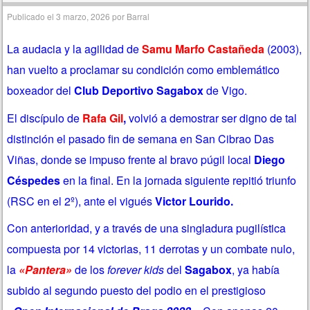
Publicado el
3 marzo, 2026
por
Barral
La audacia y la agilidad de
Samu
Marfo Castañeda
(2003),
han vuelto a proclamar su condición como emblemático
boxeador del
Club Deportivo Sagabox
de Vigo.
El discípulo de
Rafa Gil
,
volvió a demostrar ser digno de tal
distinción el pasado fin de semana en San Cibrao Das
Viñas, donde se impuso frente al bravo púgil local
Diego
Céspedes
en la final. En la jornada siguiente repitió triunfo
(RSC en el 2º), ante el vigués
Victor Lourido.
Con anterioridad, y a través de una singladura pugilística
compuesta por 14 victorias, 11 derrotas y un combate nulo,
la
«Pantera»
de los
forever kids
del
Sagabox
, ya había
subido al segundo puesto del podio en el prestigioso