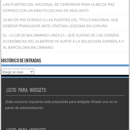
LAS PUERTAS DEL NACIONAL SE CERRARON PARA OLMO DE PAZ
DORADO CON UN MINUTO ESCASO DE ADELANTO
OLMO DE PAZ DORADO A LAS PUERTAS DEL TÍTULO NACIONAL QUE
DEBERÁ FRANQUEAR ANTE CRISTIAN LEDESMA EN CORUÑA
EL «CLUB DE BALONMANO LÍNEA 21» QUE SURGIÓ DE LAS CENIZAS
ECONÓMICAS DEL ALBATROS YA SURTE A LA SELECCIÓN ESPAÑOLA Y
AL BARCELONA BALONMANO
HISTÓRICO DE ENTRADAS
Histórico
de
entradas
LISTO PARA WIDGETS
¡Esta columna izquierda está preparada para widgets! Añade uno en el
panel de administración.