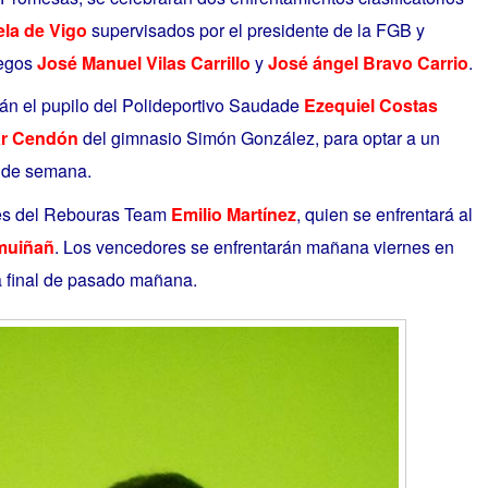
ela de Vigo
supervisados por el presidente de la FGB y
legos
José Manuel Vilas Carrillo
y
José ángel Bravo Carrio
.
rán el pupilo del Polideportivo Saudade
Ezequiel Costas
r Cendón
del gimnasio Simón González, para optar a un
n de semana.
les del Rebouras Team
Emilio Martínez
, quien se enfrentará al
emuiñañ
. Los vencedores se enfrentarán mañana viernes en
a final de pasado mañana.