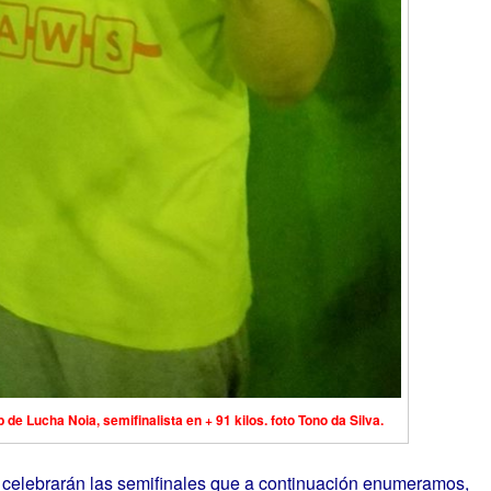
Lucha Noia, semifinalista en + 91 kilos. foto Tono da Silva.
celebrarán las semifinales que a continuación enumeramos,