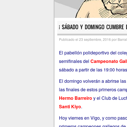
¡ SÁBADO Y DOMINGO CUMBRE D
Publicado el
23 septiembre, 2016
por
Barral
El pabellón polideportivo del col
semifinales del
Campeonato Gal
sábado a partir de las 19:00 horas
El domingo volverán a abrirse las 
las finales de estos primeros ca
Hermo Barreiro
y el Club de Luc
Santi Kiyo
.
Hoy viernes en Vigo, y como paso 
primeros campeones gallegos de P