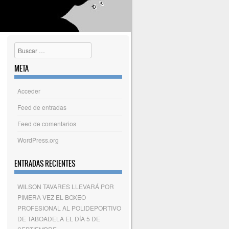
Buscar
META
Acceder
Feed de entradas
Feed de comentarios
WordPress.org
ENTRADAS RECIENTES
WILSON TAVARES LLEVARÁ POR
PIMERA VEZ EL BOXEO
PROFESIONAL AL POLIDEPORTIVO
DE TABOADELA EL DÍA 5 DE