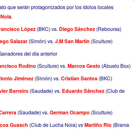
to que serán protagonizados por los ídolos locales
 Noia
.
rancisco López
(BKC) vs.
Diego Sánchez
(Rebouras)
ego Salazar
(Simón) vs.
J.M San Martín
(Sculture)
dores del día anterior
ancisco Rodino
(Sculture) vs.
Marcos Gesto
(Abuelo Box)
tonio Jiménez
(Simón) vs.
Cristian Santos
(BKC)
vier Barreiro
(Saudade) vs.
Eduardo Sánchez
(Club de
Carrera
(Saudade) vs.
German Ocampo
(Sculture)
cos Guasch
(Club de Lucha Noia) vs
Martiño Rio
(Brama