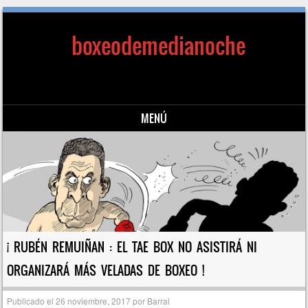
boxeodemedianoche
MENÚ
Saltar al contenido
¡ RUBÉN REMUIÑAN : EL TAE BOX NO ASISTIRÁ NI
ORGANIZARÁ MÁS VELADAS DE BOXEO !
Publicado el
26 noviembre, 2017
por
Barral