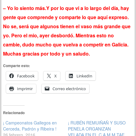
– Yo lo siento más.Y por lo que vi a lo largo del día, hay
gente que comprende y comparte lo que aquí expreso.
No se, será que algunos tienen el vaso más grande que
yo. Pero el mio, ayer desbordó. Mientras esto no
cambie, dudo mucho que vuelva a competir en Galicia.
Muchas gracias por todo y un saludo.
Comparte esto:
Facebook
X
LinkedIn
Imprimir
Correo electrónico
Relacionado
¡ Campeonatos Gallegos en
¡ RUBÉN REMUIÑAÑ Y SUSO
Cerceda, Padrón y Ribeira !
PENELA ORGANIZAN
26 febrero, 2016
VELADA EN EL C.A.M.M TAE