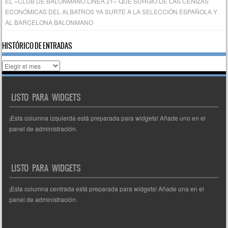
EL «CLUB DE BALONMANO LÍNEA 21» QUE SURGIÓ DE LAS CENIZAS
ECONÓMICAS DEL ALBATROS YA SURTE A LA SELECCIÓN ESPAÑOLA Y
AL BARCELONA BALONMANO
HISTÓRICO DE ENTRADAS
Histórico
de
entradas
LISTO PARA WIDGETS
¡Esta columna izquierda está preparada para widgets! Añade uno en el
panel de administración.
LISTO PARA WIDGETS
¡Esta columna centrada está preparada para widgets! Añade una en el
panel de administración.