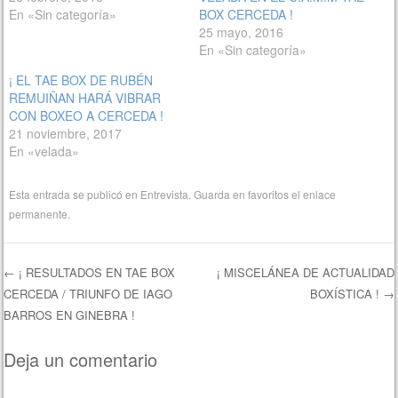
En «Sin categoría»
BOX CERCEDA !
25 mayo, 2016
En «Sin categoría»
¡ EL TAE BOX DE RUBÉN
REMUIÑAN HARÁ VIBRAR
CON BOXEO A CERCEDA !
21 noviembre, 2017
En «velada»
Esta entrada se publicó en
Entrevista
. Guarda en favoritos el
enlace
permanente
.
←
¡ RESULTADOS EN TAE BOX
¡ MISCELÁNEA DE ACTUALIDAD
CERCEDA / TRIUNFO DE IAGO
BOXÍSTICA !
→
Navegación de entradas
BARROS EN GINEBRA !
Deja un comentario