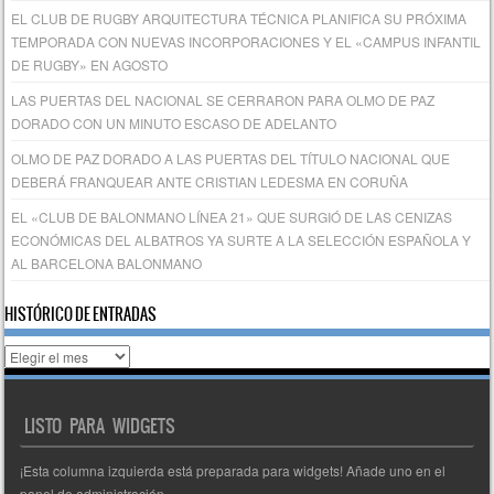
EL CLUB DE RUGBY ARQUITECTURA TÉCNICA PLANIFICA SU PRÓXIMA
TEMPORADA CON NUEVAS INCORPORACIONES Y EL «CAMPUS INFANTIL
DE RUGBY» EN AGOSTO
LAS PUERTAS DEL NACIONAL SE CERRARON PARA OLMO DE PAZ
DORADO CON UN MINUTO ESCASO DE ADELANTO
OLMO DE PAZ DORADO A LAS PUERTAS DEL TÍTULO NACIONAL QUE
DEBERÁ FRANQUEAR ANTE CRISTIAN LEDESMA EN CORUÑA
EL «CLUB DE BALONMANO LÍNEA 21» QUE SURGIÓ DE LAS CENIZAS
ECONÓMICAS DEL ALBATROS YA SURTE A LA SELECCIÓN ESPAÑOLA Y
AL BARCELONA BALONMANO
HISTÓRICO DE ENTRADAS
Histórico
de
entradas
LISTO PARA WIDGETS
¡Esta columna izquierda está preparada para widgets! Añade uno en el
panel de administración.