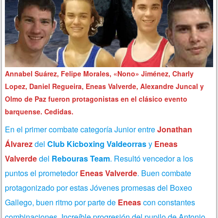
Annabel Suárez, Felipe Morales, «Nono» Jiménez, Charly
Lopez, Daniel Regueira, Eneas Valverde, Alexandre Juncal y
Olmo de Paz fueron protagonistas en el clásico evento
barquense. Cedidas.
En el primer combate categoría Junior entre
Jonathan
Álvarez
del
Club Kicboxing Valdeorras
y
Eneas
Valverde
del
Rebouras Team
. Resultó vencedor a los
puntos el prometedor
Eneas Valverde
. Buen combate
protagonizado por estas Jóvenes promesas del Boxeo
Gallego, buen ritmo por parte de
Eneas
con constantes
combinaciones. Increíble progresión del pupilo de Antonio