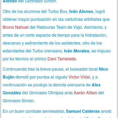
Alonso
del Gimnasio Simón.
Otro de los alumnos del Turbo Box,
Iván Alonso
, logró
obtener mayor puntuación en las cartulinas arbitrales que
Bruno Nahuel
del Rebouras Team de Vigo. Asimismo, y
antes de un corto espacio de tiempo para la hidratación,
descanso y estiramiento de los asistentes, otro de los
estandartes del Turbo orensano,
Iván Morales
, se impuso
por ko técnico al olívico
Dani Tamaredo
.
Continuando tras la breve pausa, el boxeador local
Nico
Buján
derrotó por puntos al vigués
Victor Vida
l, y a
continuación se prudujo la derrota orensana de
Alex
González
del Gimnasio Olimpos ante
Aarón Alfaro
del
Gimnasio Simón.
En un buen combate semiestelar,
Samuel Calderas
anotó