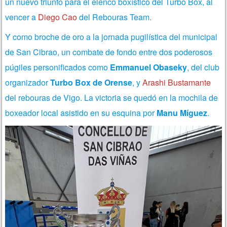
un nuevo triunfo para el elenco boxístico del Turbo Box, al
vencer a
Diego Cao
del Rebouras Team.
Y como broche de oro a la jornada pugilística del municipal
de San Cibrao, un combate de fondo entre dos poderosos
púgiles personificados como
Emmanuel Obaseky
, del club
organizador
Turbo Box de Orense
, y
Arashi Bustamante
del rebouras de Vigo. La victoria se quedó en la mochila de
boxeador local asistido en su esquina por
Manu Míguez
.