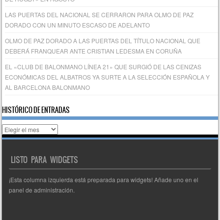
LAS PUERTAS DEL NACIONAL SE CERRARON PARA OLMO DE PAZ
DORADO CON UN MINUTO ESCASO DE ADELANTO
OLMO DE PAZ DORADO A LAS PUERTAS DEL TÍTULO NACIONAL QUE
DEBERÁ FRANQUEAR ANTE CRISTIAN LEDESMA EN CORUÑA
EL «CLUB DE BALONMANO LÍNEA 21» QUE SURGIÓ DE LAS CENIZAS
ECONÓMICAS DEL ALBATROS YA SURTE A LA SELECCIÓN ESPAÑOLA Y
AL BARCELONA BALONMANO
HISTÓRICO DE ENTRADAS
Histórico
de
entradas
LISTO PARA WIDGETS
¡Esta columna izquierda está preparada para widgets! Añade uno en el
panel de administración.