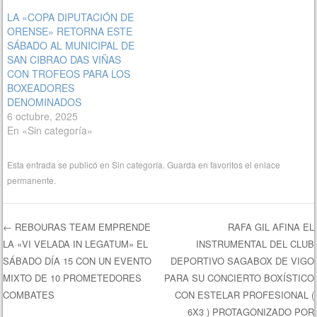
LA «COPA DIPUTACIÓN DE
ORENSE» RETORNA ESTE
SÁBADO AL MUNICIPAL DE
SAN CIBRAO DAS VIÑAS
CON TROFEOS PARA LOS
BOXEADORES
DENOMINADOS
6 octubre, 2025
En «Sin categoría»
Esta entrada se publicó en
Sin categoría
. Guarda en favoritos el
enlace
permanente
.
←
REBOURAS TEAM EMPRENDE
RAFA GIL AFINA EL
LA «VI VELADA IN LEGATUM» EL
INSTRUMENTAL DEL CLUB
Navegación de entradas
SÁBADO DÍA 15 CON UN EVENTO
DEPORTIVO SAGABOX DE VIGO
MIXTO DE 10 PROMETEDORES
PARA SU CONCIERTO BOXÍSTICO
COMBATES
CON ESTELAR PROFESIONAL (
6X3 ) PROTAGONIZADO POR