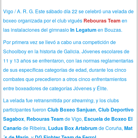
Vigo / A. R. G.
Este sábado día 22 se celebró una velada de
boxeo organizada por el club vigués
Rebouras Team
en
las instalaciones del gimnasio
In Legatum
en Bouzas.
Por primera vez se llevó a cabo una competición de
Schoolboy en la historia de Galicia. Jóvenes escolares de
11 y 13 años se enfrentaron, con las normas reglamentarias
de sus específicas categorías de edad, durante los cinco
combates que precedieron a otros cinco enfrentamientos
entre boxeadores de categorías Jóvenes y Élite.
La velada fue retransmitida por
streaming
, y los clubs
participantes fueron
Club Boxeo Sanjuan
,
Club Deportivo
Sagabox
,
Rebouras Team
de Vigo,
Escuela de Boxeo El
Canario
de Ribeira,
Ludus Box Artabrum
de Coruña,
Mat
´s de Marín
, y
DG Fighter Team de Ferrol
.