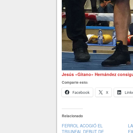
Jesús «Gitano» Hernández consigui
Comparte esto:
Facebook
X
Link
Relacionado
FERROL ACOGIÓ EL
LA
TRIUNFAL DEBUT DE
EX