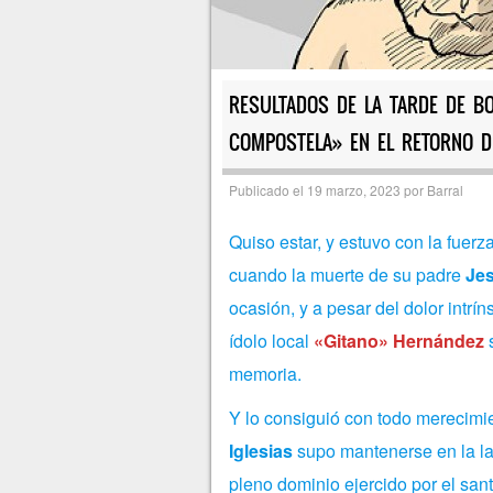
RESULTADOS DE LA TARDE DE B
COMPOSTELA» EN EL RETORNO D
Publicado el
19 marzo, 2023
por
Barral
Quiso estar, y estuvo con la fuerz
cuando la muerte de su padre
Je
ocasión, y a pesar del dolor intrí
ídolo local
«Gitano» Hernández
s
memoria.
Y lo consiguió con todo merecimie
Iglesias
supo mantenerse en la lar
pleno dominio ejercido por el san