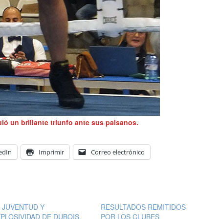
ó un brillante triunfo ante sus paisanos.
edIn
Imprimir
Correo electrónico
 JUVENTUD Y
RESULTADOS REMITIDOS
PLOSIVIDAD DE DUBOIS,
POR LOS CLUBES