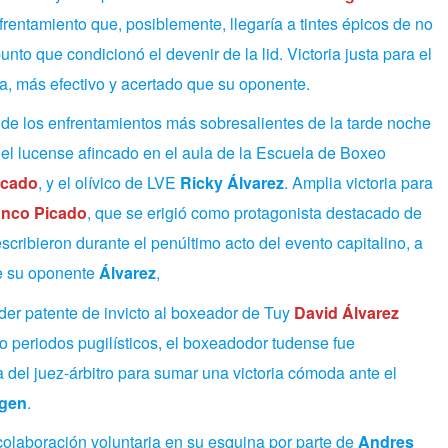
frentamiento que,
posiblemente, llegaría a tintes épicos de no
punto
que condicionó el devenir de la lid. Victoria justa para el
, más efectivo y acertado que su oponente.
 de los enfrentamientos más sobresalientes de la tarde noche
el lucense afincado en el aula de la Escuela de Boxeo
icado
, y el olívico de LVE
Ricky Álvarez
. Amplia victoria para
anco Picado
, que se erigió como protagonista destacado de
escribieron durante el penúltimo acto del evento capitalino, a
e su oponente
Álvarez
,
der patente de invicto al boxeador de Tuy
David Álvarez
ro periodos pugilísticos, el boxeadodor tudense fue
 del juez-árbitro para sumar una victoria cómoda ante el
gen
.
colaboración voluntaria en su esquina por parte de
Andres