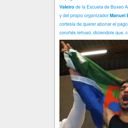
Valeiro
de la Escuela de Boxeo A
y del propio organizador
Manuel 
cortesía de querer abonar el pag
coruñés rehusó, diciendole que, co