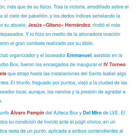
ón, más que de su físico. Tras la victoria, arrodillado sobre el
da al cielo del pabellón, y los dedos índices señalando la
or su abuelo,
Jesús «Gitano» Hernández
, rindió el más
ntepasados. Y lo hizo en medio de la atronadora ovación
ron el gran combate realizado por su ídolo.
club organizador y el boxeador
Emmanuel
, asistido en la
urbo Box, fueron los encargados de inaugurar el
IV Torneo
ela
que atrajo hasta las instalaciones del Santa Isabel algo
es. El triunfo, fraguado por puntos, viajó a la ciudad de las
eador local, aunque, los nervios y la presión de agradar a
o.
iunfo
Álvaro Pampín
del Azteca Box y
Del Miro
de LVE. El
os su condición de invicto ante el púgil olívico, en un
ica resta de un punto, aplicada a ambos contendientes al