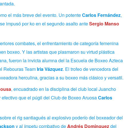
lantada.
como el más breve del evento. Un potente
Carlos Fernández
,
se impusó por ko en el segundo asalto ante
Sergio Manso
teriores combates, el enfrentamiento de categoría femenina
uen boxeo. Y las artistas que plasmaron su virtud plástica
ana, fueron la invicta alumna del la Escuela de Boxeo Azteca
del Rebouras Team
Iria Vázquez
. El trofeo de vencedora del
oxeadora herculina, gracias a su boxeo más clásico y versatil.
Sousa
, encuadrado en la disciplina del club local Juancho
 efectivo que el púgil del Club de Boxeo Aruosa
Carlos
obre el rig santiagués al explosivo poderío del boxeador del
ackson
y al ímpetu combativo de
Andrés Domínguez
del