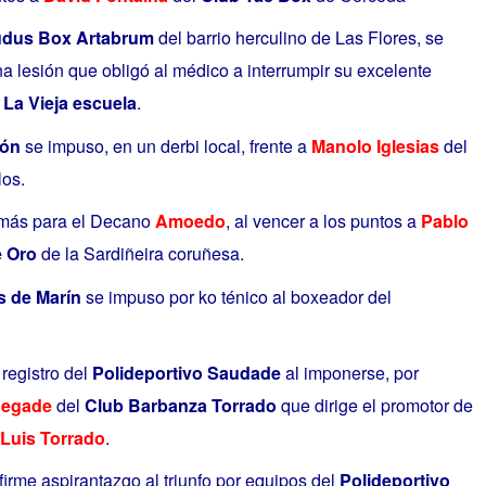
dus Box Artabrum
del barrio herculino de Las Flores, se
na lesión que obligó al médico a interrumpir su excelente
e
La Vieja escuela
.
món
se impuso, en un derbi local, frente a
Manolo Iglesias
del
los.
 más para el Decano
Amoedo
, al vencer a los puntos a
Pablo
e Oro
de la Sardiñeira coruñesa.
s de Marín
se impuso por ko ténico al boxeador del
registro del
Polideportivo Saudade
al imponerse, por
Segade
del
Club Barbanza Torrado
que dirige el promotor de
Luis Torrado
.
firme aspirantazgo al triunfo por equipos del
Polideportivo