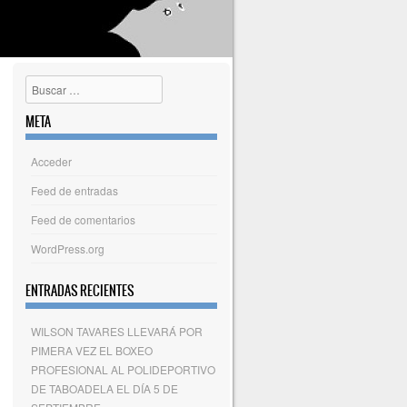
Buscar
META
Acceder
Feed de entradas
Feed de comentarios
WordPress.org
ENTRADAS RECIENTES
WILSON TAVARES LLEVARÁ POR
PIMERA VEZ EL BOXEO
PROFESIONAL AL POLIDEPORTIVO
DE TABOADELA EL DÍA 5 DE