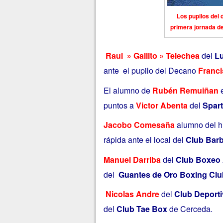
Los pupilos del 
primera jornada d
Raul » Gallito » Telechea
del
L
ante el pupilo del Decano
Franc
El alumno de
Rubén Remuiñan
e
puntos a
Victor Abenta
del
Spar
Jacobo Comesaña
alumno del h
rápida ante el local del
Club Bar
‎Manuel Darriba
del
Club Boxeo
del
Guantes de Oro Boxing Clu
‎
Nicolas Andre
del
Club Deport
del
Club Tae Box
de Cerceda.