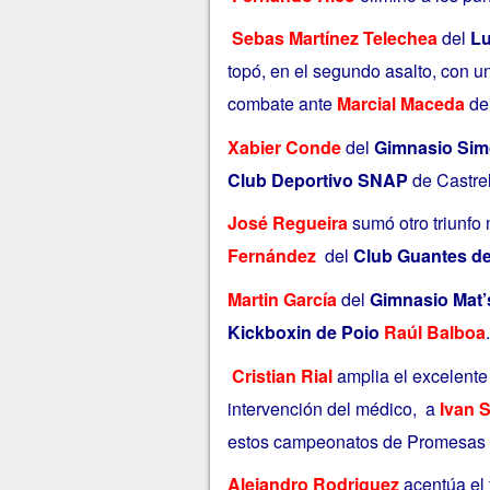
Sebas Martínez Telechea
del
Lu
topó, en el segundo asalto, con u
combate ante
Marcial Maceda
d
Xabier Conde
del
Gimnasio Si
Club Deportivo SNAP
de Castre
‎José Regueira
sumó otro triunfo
Fernández
del
Club Guantes d
‎Martin García
del
Gimnasio Mat’
Kickboxin de Poio
Raúl Balboa
.
‎Cristian Rial
amplia el excelente 
intervención del médico, a
Ivan 
estos campeonatos de Promesas
Alejandro Rodriguez
acentúa el 