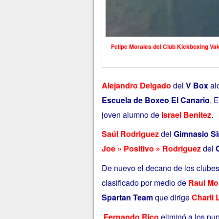
Felipe Morales del Club Kickboxing Vald
‎Alejandro Delgado
del
V Box
alc
Escuela de Boxeo El Canario
. 
joven alumno de
Israel Benitez
.
‎Saúl Rodriguez
del
Gimnasio S
Joe » Positivo » Rodriguez
del
De nuevo el decano de los clubes
clasificado por medio de ‎
Raul Mo
Spartan Team
que dirige
Charli 
‎Fernando Rico
eliminó a los pu