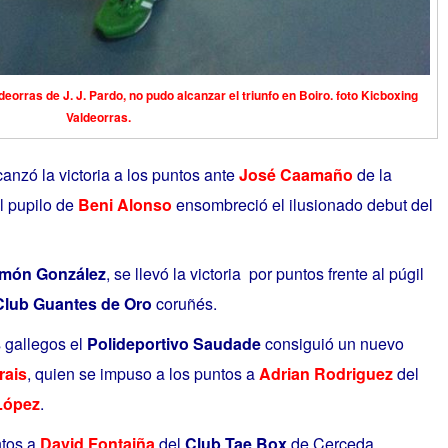
eorras de J. J. Pardo, no pudo alcanzar el triunfo en Boiro. foto Kicboxing
Valdeorras.
anzó la victoria a los puntos ante
José Caamaño
de la
El pupilo de
Beni Alonso
ensombreció el ilusionado debut del
imón González
, se llevó la victoria por puntos frente al púgil
Club Guantes de Oro
coruñés.
 gallegos el
Polideportivo Saudade
consiguió un nuevo
rais
, quien se impuso a los puntos a
Adrian Rodriguez
del
López
.
ntos a
David Fontaiña
del
Club Tae Box
de Cerceda