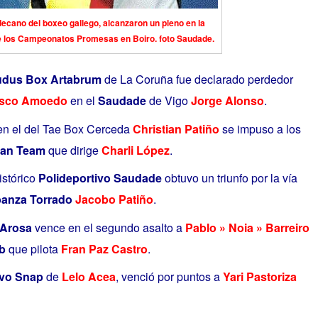
decano del boxeo gallego, alcanzaron un pleno en la
e los Campeonatos Promesas en Boiro. foto Saudade.
udus Box Artabrum
de La Coruña fue declarado perdedor
isco Amoedo
en el
Saudade
de Vigo
Jorge Alonso
.
n el ‎del Tae
Box Cerceda
Christian Patiño
se impuso a los
tan Team
que dirige
Charli López
.
istórico
Polideportivo Saudade
obtuvo un triunfo por la vía
banza Torrado
Jacobo Patiño
.
 Arosa
vence en el segundo asalto a
Pablo » Noia » Barreiro
b
que pilota
Fran Paz Castro
.
ivo Snap
de
Lelo Acea
, venció por puntos a
Yari Pastoriza