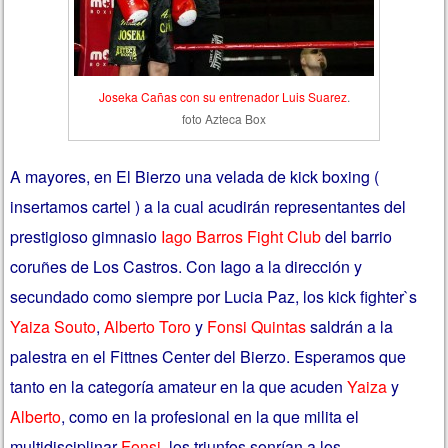
Joseka Cañas con su entrenador Luis Suarez
.
foto Azteca Box
A mayores, en El Bierzo una velada de kick boxing (
insertamos cartel ) a la cual acudirán representantes del
prestigioso gimnasio
Iago Barros Fight Club
del barrio
coruñes de Los Castros. Con Iago a la dirección y
secundado como siempre por Lucia Paz, los kick fighter`s
Yaiza Souto
,
Alberto Toro
y
Fonsi Quintas
saldrán a la
palestra en el Fittnes Center del Bierzo. Esperamos que
tanto en la categoría amateur en la que acuden
Yaiza
y
Alberto
, como en la profesional en la que milita el
multidisciplinar
Fonsi
, los triunfos sonrían a los