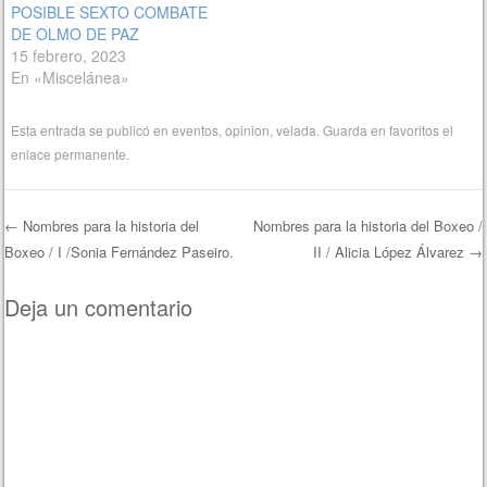
POSIBLE SEXTO COMBATE
DE OLMO DE PAZ
15 febrero, 2023
En «Miscelánea»
Esta entrada se publicó en
eventos
,
opinion
,
velada
. Guarda en favoritos el
enlace permanente
.
←
Nombres para la historia del
Nombres para la historia del Boxeo /
Boxeo / I /Sonia Fernández Paseiro.
II / Alicia López Álvarez
→
Navegación de entradas
Deja un comentario