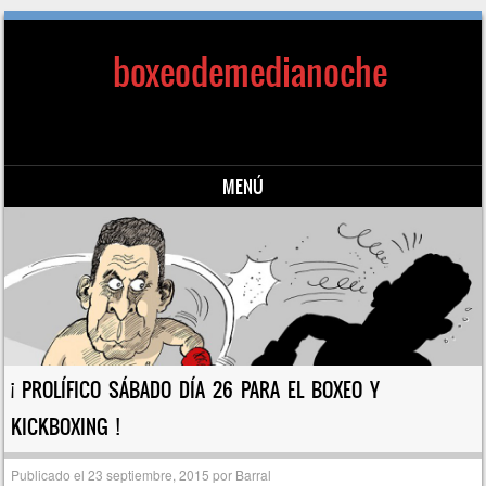
boxeodemedianoche
MENÚ
Saltar al contenido
¡ PROLÍFICO SÁBADO DÍA 26 PARA EL BOXEO Y
KICKBOXING !
Publicado el
23 septiembre, 2015
por
Barral