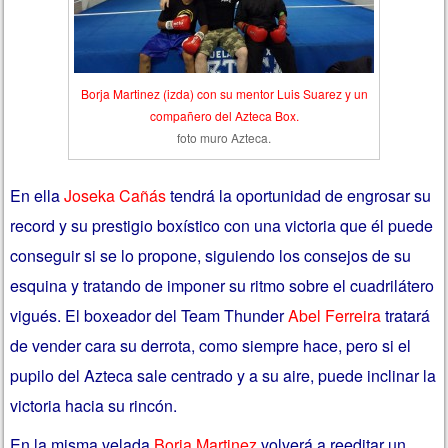
Borja Martinez (izda) con su mentor Luis Suarez y un
compañero del Azteca Box.
foto muro Azteca.
En ella
Joseka Cañás
tendrá la oportunidad de engrosar su
record y su prestigio boxístico con una victoria que él puede
conseguir si se lo propone, siguiendo los consejos de su
esquina y tratando de imponer su ritmo sobre el cuadrilátero
vigués. El boxeador del Team Thunder
Abel Ferreira
tratará
de vender cara su derrota, como siempre hace, pero si el
pupilo del Azteca sale centrado y a su aire, puede inclinar la
victoria hacia su rincón.
En la misma velada
Borja Martinez
volverá a reeditar un