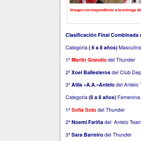
Imagen correspondiente a la entrega de 
Clasificación Final Combinada 
Categoría
( 6 a 8 años)
Masculin
1º
Martín Grandio
del Thunder
2º
Xoel Ballesteros
del Club Dep
3º
Atila «A.A.»Antelo
del Antelo
Categoría
(6 a 8 años)
Femenina
1ª
Sofía Soto
del Thunder
2ª
Noemí Fariña
del Antelo Team
3ª
Sara Barreiro
del Thunder