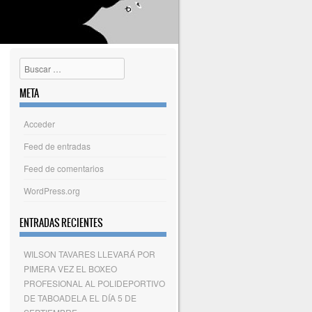
Buscar
META
Acceder
Feed de entradas
Feed de comentarios
WordPress.org
ENTRADAS RECIENTES
WILSON TAVARES LLEVARÁ POR
PIMERA VEZ EL BOXEO
PROFESIONAL AL POLIDEPORTIVO
DE TABOADELA EL DÍA 5 DE