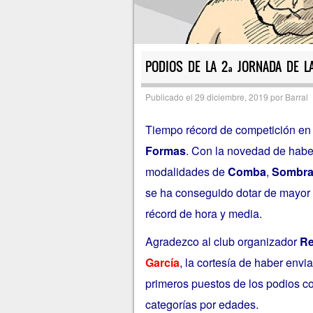
PODIOS DE LA 2ª JORNADA DE LA
Publicado el
29 diciembre, 2019
por
Barral
Tiempo récord de competición en 
Formas
. Con la novedad de haber 
modalidades de
Comba
,
Sombr
se ha conseguido dotar de mayor a
récord de hora y media.
Agradezco al club organizador
Re
García
, la cortesía de haber envi
primeros puestos de los podios co
categorías por edades.