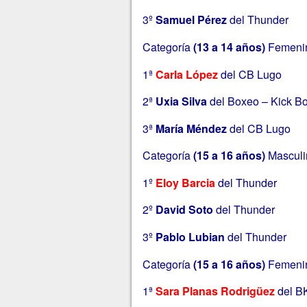
3º
Samuel Pérez
del Thunder
Categoría
(13 a 14 años)
Femeni
1ª
Carla López
del CB Lugo
2ª
Uxia Silva
del Boxeo – Kick B
3ª
María Méndez
del CB Lugo
Categoría
(
15 a 16 años)
Mascul
1º
Eloy Barcia
del Thunder
2º
David Soto
del Thunder
3º
Pablo Lubian
del Thunder
Categoría
(15 a 16 años)
Femeni
1ª
Sara Planas Rodrigüez
del B