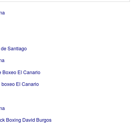
ina
 de Santiago
na
e Boxeo El Canario
 boxeo El Canario
ina
ck Boxing David Burgos