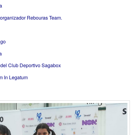
a
 organizador Rebouras Team.
ugo
a
del Club Deportivo Sagabox
m In Legatum