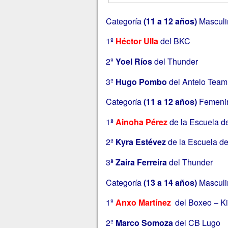
Categoría
(11 a 12 años)
Mascul
1º
Héctor Ulla
del BKC
2º
Yoel Ríos
del Thunder
3º
Hugo Pombo
del Antelo Team
Categoría
(11 a 12 años)
Femeni
1ª
Ainoha Pérez
de la Escuela d
2ª
Kyra Estévez
de la Escuela de
3ª
Zaira Ferreira
del Thunder
Categoría
(13 a 14 años)
Mascul
1º
Anxo Martínez
del Boxeo – Ki
2º
Marco Somoza
del CB Lugo