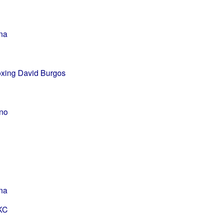
na
oxing David Burgos
ino
na
KC