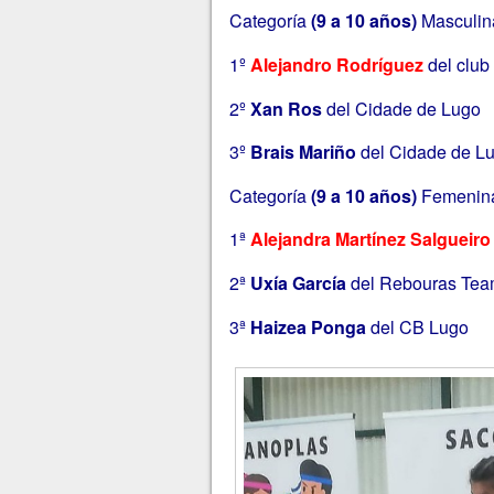
Categoría
(9 a 10 años)
Masculin
1º
Alejandro Rodríguez
del club
2º
Xan Ros
del Cidade de Lugo
3º
Brais Mariño
del Cidade de L
Categoría
(9 a 10 años)
Femenin
1ª
Alejandra Martínez Salgueiro
2ª
Uxía García
del Rebouras Tea
3ª
Haizea Ponga
del CB Lugo