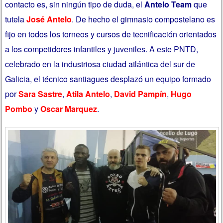
contacto es, sin ningún tipo de duda, el
Antelo Team
que
tutela
José Antelo
. De hecho el gimnasio compostelano es
fijo en todos los torneos y cursos de tecnificación orientados
a los competidores infantiles y juveniles. A este PNTD,
celebrado en la industriosa ciudad atlántica del sur de
Galicia, el técnico santiagues desplazó un equipo formado
por
Sara Sastre
,
Atila Antelo
,
David Pampín
,
Hugo
Pombo
y
Oscar Marquez
.