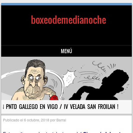
boxeodemedianoche
MENÚ
Saltar al contenido
¡ PNTD GALLEGO EN VIGO / IV VELADA SAN FROILAN !
Publicado el
6 octubre, 2018
por
Barral