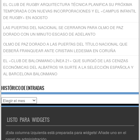
EL CLUB DE RUGBY ARQUITECTURA TÉCNICA PLANIFICA SU PRÓXIMA
TEMPORADA CON NUEVAS INCORPORACIONES Y EL «CAMPUS INFANTIL
DE RUGBY» EN AGOSTO
LAS PUERTAS DEL NACIONAL SE CERRARON PARA OLMO DE PAZ
DORADO CON UN MINUTO ESCASO DE ADELANTO
OLMO DE PAZ DORADO A LAS PUERTAS DEL TÍTULO NACIONAL QUE
DEBERÁ FRANQUEAR ANTE CRISTIAN LEDESMA EN CORUÑA
EL «CLUB DE BALONMANO LÍNEA 21» QUE SURGIÓ DE LAS CENIZAS
ECONÓMICAS DEL ALBATROS YA SURTE A LA SELECCIÓN ESPAÑOLA Y
AL BARCELONA BALONMANO
HISTÓRICO DE ENTRADAS
Histórico
de
entradas
LISTO PARA WIDGETS
¡Esta columna izquierda está preparada para widgets! Añade uno en el
panel de administración.