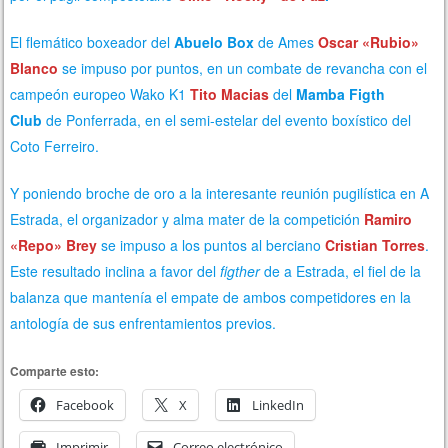
El flemático boxeador del
Abuelo Box
de Ames
Oscar «Rubio»
Blanco
se impuso por puntos, en un combate de revancha con el
campeón europeo Wako K1
Tito Macias
del
Mamba Figth
Club
de Ponferrada, en el semi-estelar del evento boxístico del
Coto Ferreiro.
Y poniendo broche de oro a la interesante reunión pugilística en A
Estrada, el organizador y alma mater de la competición
Ramiro
«Repo» Brey
se impuso a los puntos al berciano
Cristian Torres
.
Este resultado inclina a favor del
figther
de a Estrada, el fiel de la
balanza que mantenía el empate de ambos competidores
en la
antología de sus enfrentamientos
previos.
Comparte esto:
Facebook
X
LinkedIn
Imprimir
Correo electrónico