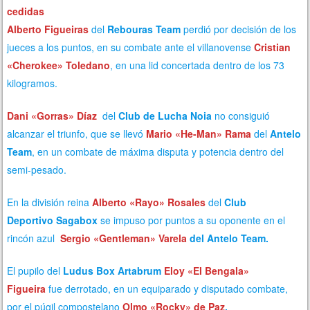
cedidas
Alberto Figueiras
del
Rebouras Team
perdió por decisión de los
jueces a los puntos, en su combate ante el villanovense
Cristian
«Cherokee» Toledano
, en una lid concertada dentro de los 73
kilogramos.
Dani «Gorras» Díaz
del
Club de Lucha Noia
no consiguió
alcanzar el triunfo, que se llevó
Mario «He-Man» Rama
del
Antelo
Team
, en un combate de máxima disputa y potencia dentro del
semi-pesado.
En la división reina
Alberto «Rayo» Rosales
del
Club
Deportivo
Sagabox
se impuso por puntos a su oponente en el
rincón azul
Sergio «Gentleman» Varela
del Antelo Team.
El pupilo del
Ludus Box Artabrum
Eloy «El Bengala»
Figueira
fue derrotado, en un equiparado y disputado combate,
por el púgil compostelano
Olmo «Rocky» de Paz
.