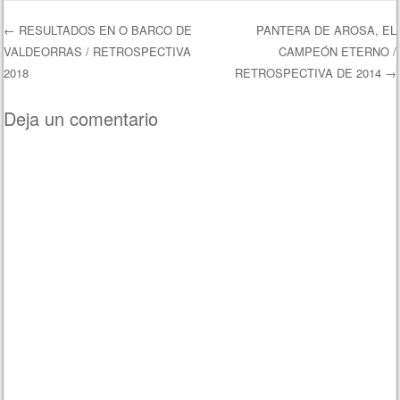
←
RESULTADOS EN O BARCO DE
PANTERA DE AROSA, EL
VALDEORRAS / RETROSPECTIVA
CAMPEÓN ETERNO /
Navegación de entradas
2018
RETROSPECTIVA DE 2014
→
Deja un comentario