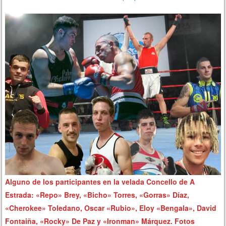
Alguno de los participantes en la velada Concello de A
Estrada: «Repo» Brey, «Bicho» Torres, «Gorras» Díaz,
«Cherokee» Toledano, Oscar «Rubio», Eloy «Bengala», David
Fontaiña, «Rocky» De Paz y «Ironman» Márquez. Fotos