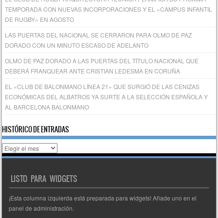
TEMPORADA CON NUEVAS INCORPORACIONES Y EL «CAMPUS INFANTIL
DE RUGBY» EN AGOSTO
LAS PUERTAS DEL NACIONAL SE CERRARON PARA OLMO DE PAZ
DORADO CON UN MINUTO ESCASO DE ADELANTO
OLMO DE PAZ DORADO A LAS PUERTAS DEL TÍTULO NACIONAL QUE
DEBERÁ FRANQUEAR ANTE CRISTIAN LEDESMA EN CORUÑA
EL «CLUB DE BALONMANO LÍNEA 21» QUE SURGIÓ DE LAS CENIZAS
ECONÓMICAS DEL ALBATROS YA SURTE A LA SELECCIÓN ESPAÑOLA Y
AL BARCELONA BALONMANO
HISTÓRICO DE ENTRADAS
Histórico
de
entradas
LISTO PARA WIDGETS
¡Esta columna izquierda está preparada para widgets! Añade uno en el
panel de administración.