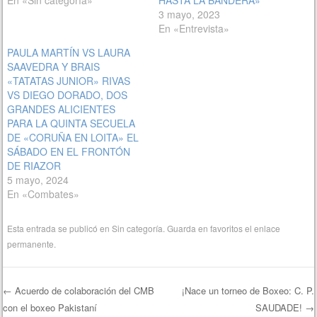
3 mayo, 2023
En «Entrevista»
PAULA MARTÍN VS LAURA
SAAVEDRA Y BRAIS
«TATATAS JUNIOR» RIVAS
VS DIEGO DORADO, DOS
GRANDES ALICIENTES
PARA LA QUINTA SECUELA
DE «CORUÑA EN LOITA» EL
SÁBADO EN EL FRONTÓN
DE RIAZOR
5 mayo, 2024
En «Combates»
Esta entrada se publicó en
Sin categoría
. Guarda en favoritos el
enlace
permanente
.
←
Acuerdo de colaboración del CMB
¡Nace un torneo de Boxeo: C. P.
con el boxeo Pakistaní
SAUDADE!
→
Navegación de entradas