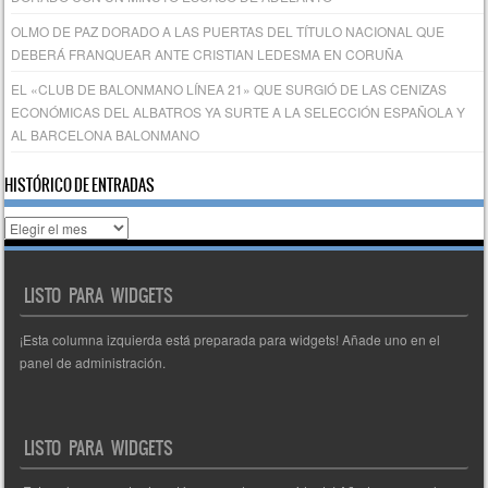
OLMO DE PAZ DORADO A LAS PUERTAS DEL TÍTULO NACIONAL QUE
DEBERÁ FRANQUEAR ANTE CRISTIAN LEDESMA EN CORUÑA
EL «CLUB DE BALONMANO LÍNEA 21» QUE SURGIÓ DE LAS CENIZAS
ECONÓMICAS DEL ALBATROS YA SURTE A LA SELECCIÓN ESPAÑOLA Y
AL BARCELONA BALONMANO
HISTÓRICO DE ENTRADAS
Histórico
de
entradas
LISTO PARA WIDGETS
¡Esta columna izquierda está preparada para widgets! Añade uno en el
panel de administración.
LISTO PARA WIDGETS