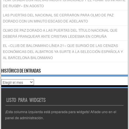
DE RUGBY» EN AGOSTO
LAS PUERTAS DEL NACIONAL SE CERRARON PARA OLMO DE PAZ
DORADO CON UN MINUTO ESCASO DE ADELANTO
OLMO DE PAZ DORADO A LAS PUERTAS DEL TÍTULO NACIONAL QUE
DEBERÁ FRANQUEAR ANTE CRISTIAN LEDESMA EN CORUÑA
EL «CLUB DE BALONMANO LÍNEA 21» QUE SURGIÓ DE LAS CENIZAS
ECONÓMICAS DEL ALBATROS YA SURTE A LA SELECCIÓN ESPAÑOLA Y
AL BARCELONA BALONMANO
HISTÓRICO DE ENTRADAS
Histórico
de
entradas
LISTO PARA WIDGETS
¡Esta columna izquierda está preparada para widgets! Añade uno en el
panel de administración.