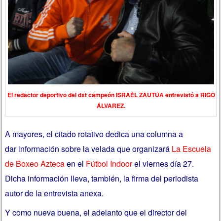
El redactor deportivo del dxt campeón ISRAÉL ZAUTÚA entrevistó a RIGO
ÁLVAREZ.
A mayores, el citado rotativo dedica una columna a
dar información sobre la velada que organizará
La Escuela
de Boxeo Azteca
en el
Fútbol Indoor
el viernes día 27.
Dicha información lleva, también, la firma del periodista
autor de la entrevista anexa.
Y como nueva buena, el adelanto que el director del