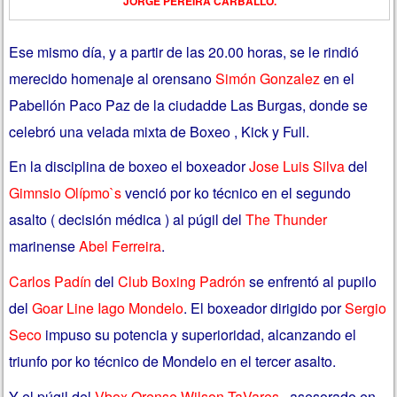
JORGE PEREIRA CARBALLO.
Ese mismo día, y a partir de las 20.00 horas, se le rindió
merecido homenaje al orensano
Simón Gonzalez
en el
Pabellón Paco Paz de la ciudadde Las Burgas, donde se
celebró una velada mixta de Boxeo , Kick y Full.
En la disciplina de boxeo el boxeador
Jose Luis Silva
del
Gimnsio Olípmo`s
venció por ko técnico en el segundo
asalto ( decisión médica ) al púgil del
The Thunder
marinense
Abel Ferreira
.
Carlos Padín
del
Club Boxing Padrón
se enfrentó al pupilo
del
Goar Line Iago Mondelo
. El boxeador dirigido por
Sergio
Seco
impuso su potencia y superioridad, alcanzando el
triunfo por ko técnico de Mondelo en el tercer asalto.
Y el púgil del
Vbox Orense Wilson TaVares
, asesorado en