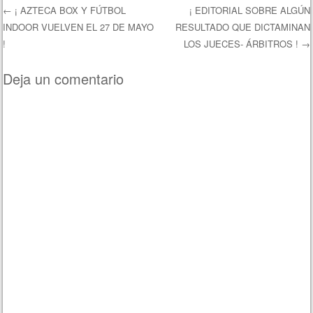
←
¡ AZTECA BOX Y FÚTBOL
¡ EDITORIAL SOBRE ALGÚN
INDOOR VUELVEN EL 27 DE MAYO
RESULTADO QUE DICTAMINAN
Navegación de entradas
!
LOS JUECES- ÁRBITROS !
→
Deja un comentario