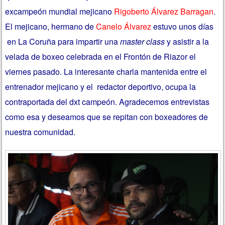
excampeón mundial mejicano
Rigoberto Álvarez Barragan
.
El mejicano, hermano de
Canelo Álvarez
estuvo unos días
en La Coruña para impartir una
master class
y asistir a la
velada de boxeo celebrada en el Frontón de Riazor el
viernes pasado. La interesante charla mantenida entre el
entrenador mejicano y el redactor deportivo, ocupa la
contraportada del dxt campeón. Agradecemos entrevistas
como esa y deseamos que se repitan con boxeadores de
nuestra comunidad.