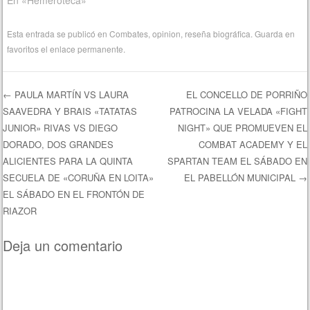
Esta entrada se publicó en
Combates
,
opinion
,
reseña biográfica
. Guarda en
favoritos el
enlace permanente
.
←
PAULA MARTÍN VS LAURA
EL CONCELLO DE PORRIÑO
SAAVEDRA Y BRAIS «TATATAS
PATROCINA LA VELADA «FIGHT
Navegación de entradas
JUNIOR» RIVAS VS DIEGO
NIGHT» QUE PROMUEVEN EL
DORADO, DOS GRANDES
COMBAT ACADEMY Y EL
ALICIENTES PARA LA QUINTA
SPARTAN TEAM EL SÁBADO EN
SECUELA DE «CORUÑA EN LOITA»
EL PABELLÓN MUNICIPAL
→
EL SÁBADO EN EL FRONTÓN DE
RIAZOR
Deja un comentario