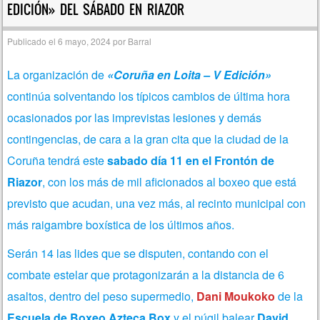
EDICIÓN» DEL SÁBADO EN RIAZOR
Publicado el
6 mayo, 2024
por
Barral
La organización de
«Coruña en Loita – V Edición»
continúa solventando los típicos cambios de última hora
ocasionados por las imprevistas lesiones y demás
contingencias, de cara a la gran cita que la ciudad de la
Coruña tendrá este
sabado día 11 en el Frontón de
Riazor
, con los más de mil aficionados al boxeo que está
previsto que acudan, una vez más, al recinto municipal con
más raigambre boxística de los últimos años.
Serán 14 las lides que se disputen, contando con el
combate estelar que protagonizarán a la distancia de 6
asaltos, dentro del peso supermedio,
Dani Moukoko
de la
Escuela de Boxeo Azteca Box
y el púgil balear
David