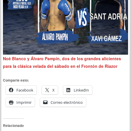
Noé Blanco y Álvaro Pampín, dos de los grandes alicientes
para la clásica velada del sábado en el Frontón
de Riazor
Comparte esto:
Facebook
X
LinkedIn
Imprimir
Correo electrónico
Relacionado