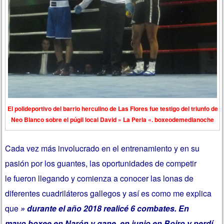
El polideportivo del barrio herculino de Las Flores fue testigo del triunfo de
Neo Blanco sobre el púgil local David » La Perla «. boxeodemedianoche
Cada vez más involucrado en el entrenamiento y en su
pasión por los guantes, las oportunidades de competir
le fueron llegando y comienza a conocer las lonas de
diferentes cuadriláteros gallegos y así es como me explica
que
» durante el año 2018 realicé 6 combates. En
mayo boxee en Narón y gane, en junio en Boiro y perdí.