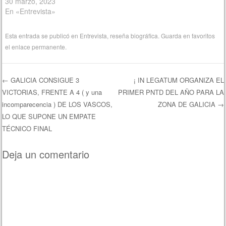
30 marzo, 2023
En «Entrevista»
Esta entrada se publicó en
Entrevista
,
reseña biográfica
. Guarda en favoritos
el
enlace permanente
.
←
GALICIA CONSIGUE 3
¡ IN LEGATUM ORGANIZA EL
VICTORIAS, FRENTE A 4 ( y una
PRIMER PNTD DEL AÑO PARA LA
Navegación de entradas
incomparecencia ) DE LOS VASCOS,
ZONA DE GALICIA
→
LO QUE SUPONE UN EMPATE
TÉCNICO FINAL
Deja un comentario