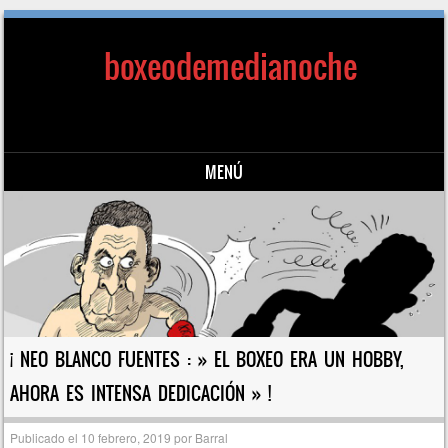
boxeodemedianoche
MENÚ
Saltar al contenido
¡ NEO BLANCO FUENTES : » EL BOXEO ERA UN HOBBY,
AHORA ES INTENSA DEDICACIÓN » !
Publicado el
10 febrero, 2019
por
Barral