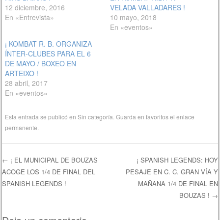
12 diciembre, 2016
VELADA VALLADARES !
En «Entrevista»
10 mayo, 2018
En «eventos»
¡ KOMBAT R. B. ORGANIZA
ÍNTER-CLUBES PARA EL 6
DE MAYO / BOXEO EN
ARTEIXO !
28 abril, 2017
En «eventos»
Esta entrada se publicó en
Sin categoría
. Guarda en favoritos el
enlace
permanente
.
←
¡ EL MUNICIPAL DE BOUZAS
¡ SPANISH LEGENDS: HOY
ACOGE LOS 1/4 DE FINAL DEL
PESAJE EN C. C. GRAN VÍA Y
Navegación de entradas
SPANISH LEGENDS !
MAÑANA 1/4 DE FINAL EN
BOUZAS !
→