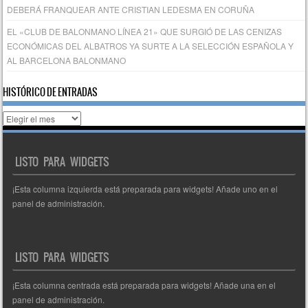
DEBERÁ FRANQUEAR ANTE CRISTIAN LEDESMA EN CORUÑA
EL «CLUB DE BALONMANO LÍNEA 21» QUE SURGIÓ DE LAS CENIZAS
ECONÓMICAS DEL ALBATROS YA SURTE A LA SELECCIÓN ESPAÑOLA Y
AL BARCELONA BALONMANO
HISTÓRICO DE ENTRADAS
Histórico
de
entradas
LISTO PARA WIDGETS
¡Esta columna izquierda está preparada para widgets! Añade uno en el
panel de administración.
LISTO PARA WIDGETS
¡Esta columna centrada está preparada para widgets! Añade una en el
panel de administración.