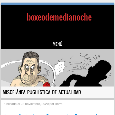
boxeodemedianoche
MENÚ
Saltar al contenido
MISCELÁNEA PUGILÍSTICA DE ACTUALIDAD
Publicado el
28 noviembre, 2020
por
Barral