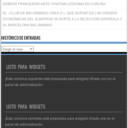
DEBERÁ FRANQUEAR ANTE CRISTIAN LEDESMA EN CORUÑA
EL «CLUB DE BALONMANO LÍNEA 21» QUE SURGIÓ DE LAS CENIZAS
ECONÓMICAS DEL ALBATROS YA SURTE A LA SELECCIÓN ESPAÑOLA Y
AL BARCELONA BALONMANO
HISTÓRICO DE ENTRADAS
Histórico
de
entradas
LISTO PARA WIDGETS
¡Esta columna izquierda está preparada para widgets! Añade uno en el
panel de administración.
LISTO PARA WIDGETS
¡Esta columna centrada está preparada para widgets! Añade una en el
panel de administración.