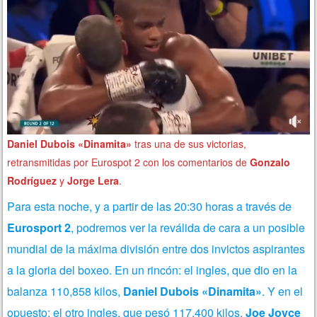
Daniel Dubois «Dinamita»
tras una de sus victorias,
retransmitidas por Eurospot 2 con los comentarios de
Gonzalo
Rodríguez
y
Jorge Lera
.
Para esta noche, y a partir de las 20:30 horas a través de
Eurosport 2
, podremos ver la reválida de cara a un posible
mundial de la máxima división entre dos invictos aspirantes
a la gloria del boxeo. En un rincón: el ingles, que dio en la
balanza 110,858 kilos,
Daniel Dubois «Dinamita»
. Y en el
opuesto: el otro ingles, que pesó 117,400 kilos,
Joe Joyce