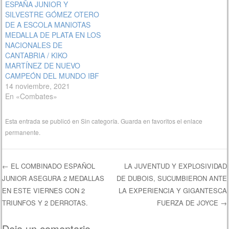
ESPAÑA JUNIOR Y
SILVESTRE GÓMEZ OTERO
DE A ESCOLA MANIOTAS
MEDALLA DE PLATA EN LOS
NACIONALES DE
CANTABRIA / KIKO
MARTÍNEZ DE NUEVO
CAMPEÓN DEL MUNDO IBF
14 noviembre, 2021
En «Combates»
Esta entrada se publicó en
Sin categoría
. Guarda en favoritos el
enlace
permanente
.
←
EL COMBINADO ESPAÑOL
LA JUVENTUD Y EXPLOSIVIDAD
JUNIOR ASEGURA 2 MEDALLAS
DE DUBOIS, SUCUMBIERON ANTE
Navegación de entradas
EN ESTE VIERNES CON 2
LA EXPERIENCIA Y GIGANTESCA
TRIUNFOS Y 2 DERROTAS.
FUERZA DE JOYCE
→
Deja un comentario