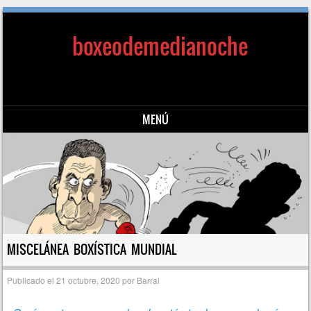
boxeodemedianoche
MENÚ
Saltar al contenido
MISCELÁNEA BOXÍSTICA MUNDIAL
Publicado el
21 octubre, 2020
por
Barral