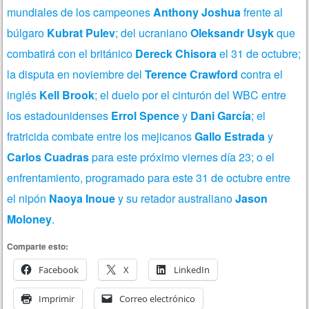
mundiales de los campeones
Anthony Joshua
frente al
búlgaro
Kubrat Pulev
; del ucraniano
Oleksandr Usyk
que
combatirá con el británico
Dereck Chisora
el 31 de octubre;
la disputa en noviembre del
Terence Crawford
contra el
inglés
Kell Brook
; el duelo por el cinturón del WBC entre
los estadounidenses
Errol Spence
y
Dani García
; el
fratricida combate entre los mejicanos
Gallo Estrada
y
Carlos Cuadras
para este próximo viernes día 23; o el
enfrentamiento, programado para este 31 de octubre entre
el nipón
Naoya Inoue
y su retador australiano
Jason
Moloney
.
Comparte esto:
Facebook
X
LinkedIn
Imprimir
Correo electrónico