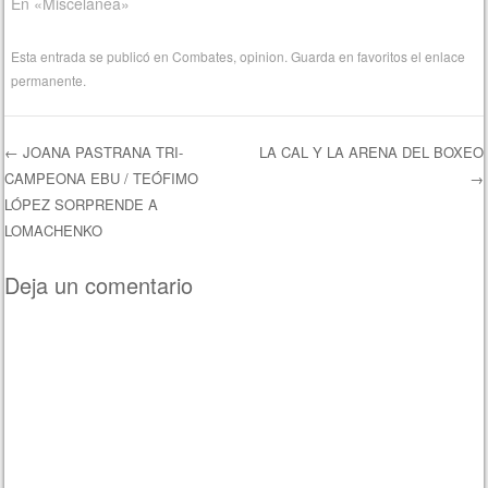
En «Miscelánea»
Esta entrada se publicó en
Combates
,
opinion
. Guarda en favoritos el
enlace
permanente
.
←
JOANA PASTRANA TRI-
LA CAL Y LA ARENA DEL BOXEO
CAMPEONA EBU / TEÓFIMO
→
Navegación de entradas
LÓPEZ SORPRENDE A
LOMACHENKO
Deja un comentario