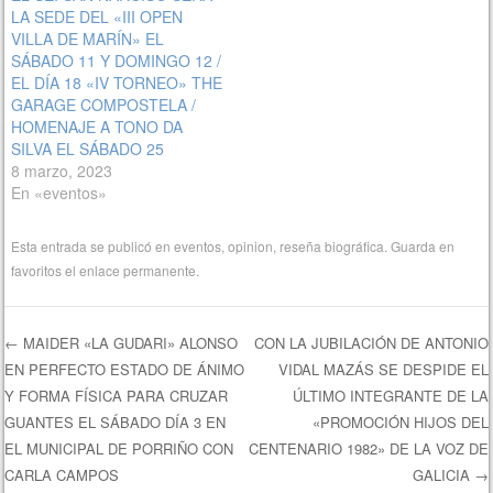
LA SEDE DEL «III OPEN
VILLA DE MARÍN» EL
SÁBADO 11 Y DOMINGO 12 /
EL DÍA 18 «IV TORNEO» THE
GARAGE COMPOSTELA /
HOMENAJE A TONO DA
SILVA EL SÁBADO 25
8 marzo, 2023
En «eventos»
Esta entrada se publicó en
eventos
,
opinion
,
reseña biográfica
. Guarda en
favoritos el
enlace permanente
.
←
MAIDER «LA GUDARI» ALONSO
CON LA JUBILACIÓN DE ANTONIO
EN PERFECTO ESTADO DE ÁNIMO
VIDAL MAZÁS SE DESPIDE EL
Navegación de entradas
Y FORMA FÍSICA PARA CRUZAR
ÚLTIMO INTEGRANTE DE LA
GUANTES EL SÁBADO DÍA 3 EN
«PROMOCIÓN HIJOS DEL
EL MUNICIPAL DE PORRIÑO CON
CENTENARIO 1982» DE LA VOZ DE
CARLA CAMPOS
GALICIA
→