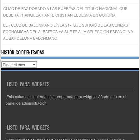
OLMO DE PAZ DORADO A LAS PUERTAS DEL TÍTULO NACIONAL QUE
DEBERÁ FRANQUEAR ANTE CRISTIAN LEDESMA EN CORUÑA
EL «CLUB DE BALONMANO LÍNEA 21» QUE SURGIÓ DE LAS CENIZAS
ECONÓMICAS DEL ALBATROS YA SURTE A LA SELECCIÓN ESPAÑOLA Y
AL BARCELONA BALONMANO
HISTÓRICO DE ENTRADAS
Histórico
de
entradas
LISTO PARA WIDGETS
¡Esta columna izquierda está preparada para widgets! Añade uno en el
panel de administración.
LISTO PARA WIDGETS
¡Esta columna centrada está preparada para widgets! Añade una en el