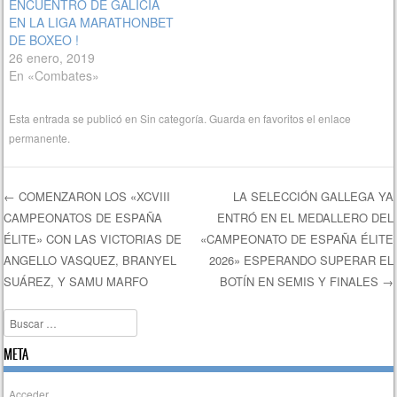
ENCUENTRO DE GALICIA
EN LA LIGA MARATHONBET
DE BOXEO !
26 enero, 2019
En «Combates»
Esta entrada se publicó en
Sin categoría
. Guarda en favoritos el
enlace
permanente
.
←
COMENZARON LOS «XCVIII
LA SELECCIÓN GALLEGA YA
CAMPEONATOS DE ESPAÑA
ENTRÓ EN EL MEDALLERO DEL
Navegación de entradas
ÉLITE» CON LAS VICTORIAS DE
«CAMPEONATO DE ESPAÑA ÉLITE
ANGELLO VASQUEZ, BRANYEL
2026» ESPERANDO SUPERAR EL
SUÁREZ, Y SAMU MARFO
BOTÍN EN SEMIS Y FINALES
→
Buscar
META
Acceder