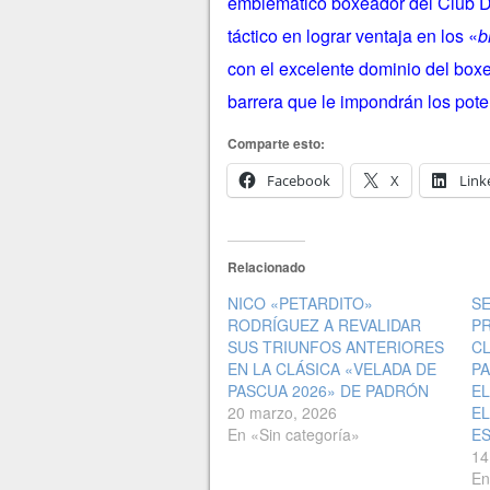
emblemático boxeador del Club 
táctico en lograr ventaja en los «
b
con el excelente dominio del boxeo
barrera que le impondrán los pot
Comparte esto:
Facebook
X
Link
Relacionado
NICO «PETARDITO»
SE
RODRÍGUEZ A REVALIDAR
P
SUS TRIUNFOS ANTERIORES
CL
EN LA CLÁSICA «VELADA DE
P
PASCUA 2026» DE PADRÓN
EL
20 marzo, 2026
E
En «Sin categoría»
E
14
En