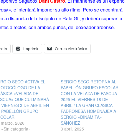
Deportivo Sagabox
Dani Castro
. El marinense es un experto
reak»,
e intentará imponer su alto ritmo. Pero se encontrará
 a distancia del discípulo de Rafa Gil, y deberá superar la
entes directos, con ambos puños, del boxeador arbense.
edIn
Imprimir
Correo electrónico
RGIO SECO ACTIVA EL
SERGIO SECO RETORNA AL
ROTOCÓLOGO DE LA
PABELLÓN GRUPO ESCOLAR
ÁSICA «VELADA DE
CON LA VELADA DE PASCUA
ASCUA» QUE CULMINARÁ
2025 EL VIERNES 18 DE
 VIERNES 3 DE ABRIL EN
ABRIL / LA GRAN CLÁSICA
L PABELLÓN GRUPO
PADRONESA HOMENAJEA A
SCOLAR
SERGIO «DINAMITA»
 marzo, 2026
SÁNCHEZ
 «Sin categoría»
3 abril, 2025