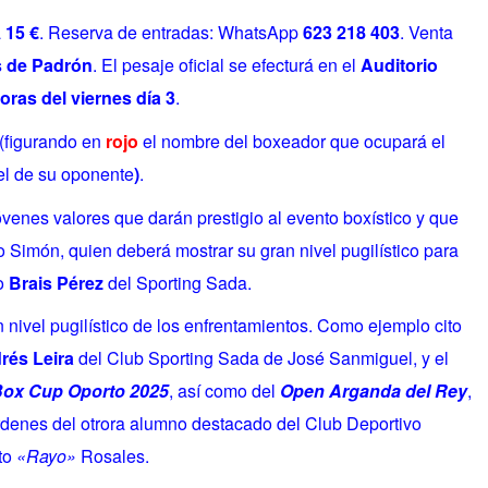
a
15 €
. Reserva de entradas: WhatsApp
623 218 403
. Venta
s de Padrón
. El pesaje oficial se efecturá en el
Auditorio
oras del viernes día 3
.
 (figurando en
rojo
el nombre del boxeador que ocupará el
l de su oponente
)
.
óvenes valores que darán prestigio al evento boxístico y que
o Simón, quien deberá mostrar su gran nivel pugilístico para
so
Brais Pérez
del Sporting Sada.
n nivel pugilístico de los enfrentamientos. Como ejemplo cito
rés Leira
del Club Sporting Sada de José Sanmiguel, y el
ox Cup Oporto 2025
, así como del
Open Arganda del Rey
,
rdenes del otrora alumno destacado del Club Deportivo
to
«Rayo»
Rosales.