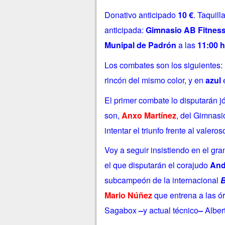
Donativo anticipado
10 €
. Taquill
anticipada:
Gimnasio AB Fitnes
Munipal de Padrón
a las
11:00 h
Los combates son los siguientes:
rincón del mismo color, y en
azul
e
El primer combate lo disputarán
j
son,
Anxo Martínez
, del Gimnasi
intentar el triunfo frente al valero
Voy a seguir insistiendo en el gra
el que disputarán el corajudo
And
subcampeón de la internacional
B
Mario Núñez
que entrena a las ó
Sagabox
–
y actual técnico
–
Alber