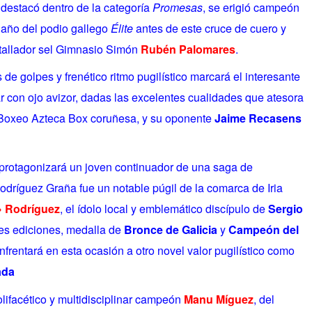
destacó dentro de la categoría
Promesas
, se erigió campeón
ldaño del podio gallego
Élite
antes de este cruce de cuero y
batallador sel Gimnasio Simón
Rubén Palomares
.
e golpes y frenético ritmo pugilístico marcará el interesante
r con ojo avizor, dadas las excelentes cualidades que atesora
Boxeo Azteca Box coruñesa, y su oponente
Jaime Recasens
protagonizará un joven continuador de una saga de
dríguez Graña fue un notable púgil de la comarca de Iria
» Rodríguez
, el ídolo local y emblemático discípulo de
Sergio
ores ediciones, medalla de
Bronce de Galicia
y
Campeón del
enfrentará en esta ocasión a otro novel valor pugilístico como
ada
olifacético y multidisciplinar campeón
Manu Míguez
, del