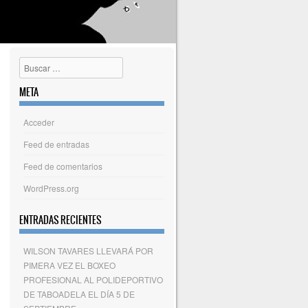
Buscar
META
Acceder
Feed de entradas
Feed de comentarios
WordPress.org
ENTRADAS RECIENTES
WILSON TAVARES LLEVARÁ POR
PIMERA VEZ EL BOXEO
PROFESIONAL AL POLIDEPORTIVO
DE TABOADELA EL DÍA 5 DE