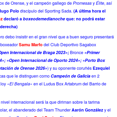
ox de Orense, y el campeón gallego de
Promesas
y
Élite
, así
Hugo Polo
discípulo del Sporting Sada.
(A última hora el
ez
declaró a
boxeodemedianoche
que: no podrá estar
o derecha)
ro debo insistir en el gran nivel que a buen seguro presentará
l boxeador
Samu Marfo
del Club Deportivo Sagabox
Open Internacional de Braga 2023»;
Bronce
«Primer
4»;
«Open Internacional de Oporto 2024»;
«Porto Box
tación de Orense 2026»
) y su oponente coruñés
Ezequiel
icas que le distinguen como
Campeón de Galicia
en 2
Eloy
«El Bengala»
en el Ludus Box Artabrum del Barrio de
 nivel internacional será la que diriman sobre la tarima
olar, el abanderado del Team Thunder
Aarón González
y el