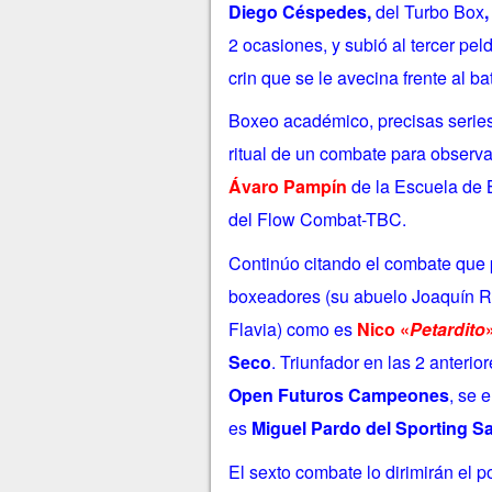
Diego Céspedes,
del Turbo Box
,
2 ocasiones, y subió al tercer pe
crin que se le avecina frente al 
Boxeo académico, precisas series d
ritual de un combate para observa
Ávaro Pampín
de la Escuela de 
del Flow Combat-TBC.
Continúo citando el combate que 
boxeadores (su abuelo Joaquín Ro
Flavia) como es
Nico «
Petardito
Seco
. Triunfador en las 2 anteri
Open Futuros Campeones
, se 
es
Miguel Pardo del Sporting S
El sexto combate lo dirimirán el p