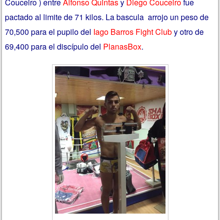
Couceiro ) entre
Alfonso Quintas
y
Diego Couceiro
fue
pactado al limite de 71 kilos. La bascula
arrojo un peso de
70,500 para el pupilo del
Iago Barros Fight Club
y otro de
69,400 para el discípulo del
PlanasBox
.