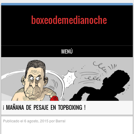
boxeodemedianoche
MENÚ
Saltar al contenido
¡ MAÑANA DE PESAJE EN TOPBOXING !
Publicado el
6 agosto, 2015
por
Barral