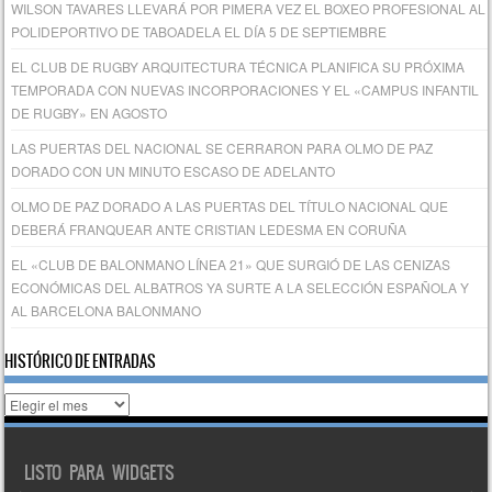
WILSON TAVARES LLEVARÁ POR PIMERA VEZ EL BOXEO PROFESIONAL AL
POLIDEPORTIVO DE TABOADELA EL DÍA 5 DE SEPTIEMBRE
EL CLUB DE RUGBY ARQUITECTURA TÉCNICA PLANIFICA SU PRÓXIMA
TEMPORADA CON NUEVAS INCORPORACIONES Y EL «CAMPUS INFANTIL
DE RUGBY» EN AGOSTO
LAS PUERTAS DEL NACIONAL SE CERRARON PARA OLMO DE PAZ
DORADO CON UN MINUTO ESCASO DE ADELANTO
OLMO DE PAZ DORADO A LAS PUERTAS DEL TÍTULO NACIONAL QUE
DEBERÁ FRANQUEAR ANTE CRISTIAN LEDESMA EN CORUÑA
EL «CLUB DE BALONMANO LÍNEA 21» QUE SURGIÓ DE LAS CENIZAS
ECONÓMICAS DEL ALBATROS YA SURTE A LA SELECCIÓN ESPAÑOLA Y
AL BARCELONA BALONMANO
HISTÓRICO DE ENTRADAS
Histórico
de
entradas
LISTO PARA WIDGETS