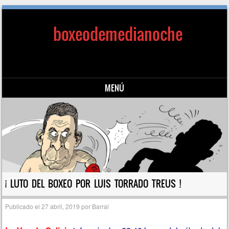
boxeodemedianoche
MENÚ
Saltar al contenido
¡ LUTO DEL BOXEO POR LUIS TORRADO TREUS !
Publicado el
27 abril, 2019
por
Barral