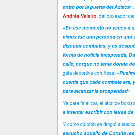
entró por la puerta del Azteca»
,
Andrés Valeiro
, del boxeador ca
«En ese momento no vimos a un 
vimos fuè una persona en una s
disputar combates, y es despué
forma de noticia inesperada, D
calle, porque no tenía donde dorm
gala deportiva coruñesa
.
«Pusimo
cuenta que cada combate era, y
para alcanzar la prosperidad»
.
Ya para finalizar, el técnico boxíst
a intentar escribir con letras d
Y como colofón se dirigió a sus 
escucho aquello de Coruña resist