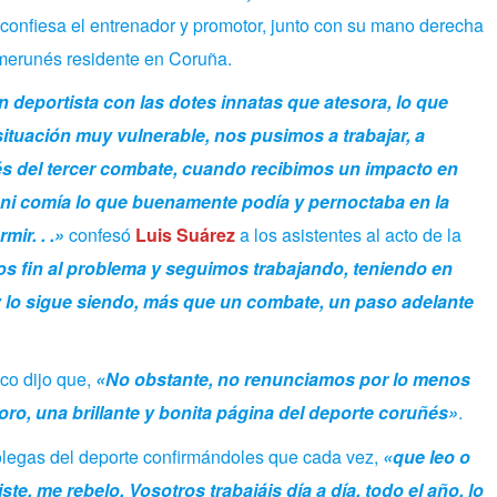
 confiesa el entrenador y promotor, junto con su mano derecha
merunés residente en Coruña.
deportista con las dotes innatas que atesora, lo que
ituación muy vulnerable, nos pusimos a trabajar, a
s del tercer combate, cuando recibimos un impacto en
ani comía lo que buenamente podía y pernoctaba en la
ir. . .»
confesó
Luis Suárez
a los asistentes al acto de la
s fin al problema y seguimos trabajando, teniendo en
 lo sigue siendo, más que un combate, un paso adelante
ico dijo que,
«No obstante, no renunciamos por lo menos
e oro, una brillante y bonita página del deporte coruñés»
.
colegas del deporte confirmándoles que cada vez,
«que leo o
e, me rebelo. Vosotros trabajáis día a día, todo el año, lo