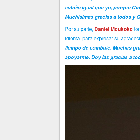
sabéis igual que yo, porque Cor
Muchísimas gracias a todos y Gl
Por su parte,
Daniel Moukoko
tom
idioma, para expresar su agradec
tiempo de combate. Muchas grac
apoyarme. Doy las gracias a t