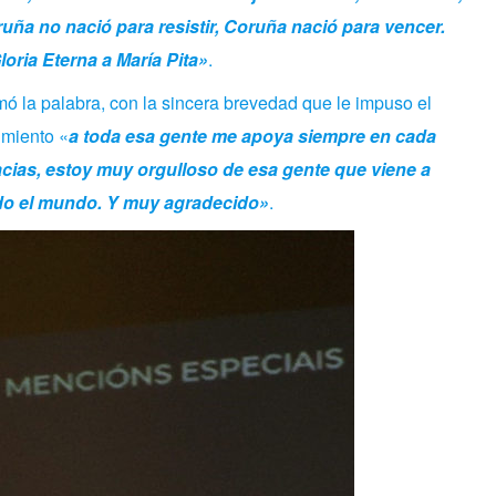
uña no nació para resistir, Coruña nació para vencer.
oria Eterna a María Pita»
.
ó la palabra, con la sincera brevedad que le impuso el
imiento «
a toda esa gente me apoya siempre en cada
ias, estoy muy orgulloso de esa gente que viene a
odo el mundo. Y muy agradecido»
.