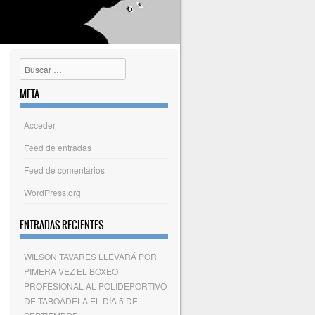
Buscar
META
Acceder
Feed de entradas
Feed de comentarios
WordPress.org
ENTRADAS RECIENTES
WILSON TAVARES LLEVARÁ POR
PIMERA VEZ EL BOXEO
PROFESIONAL AL POLIDEPORTIVO
DE TABOADELA EL DÍA 5 DE