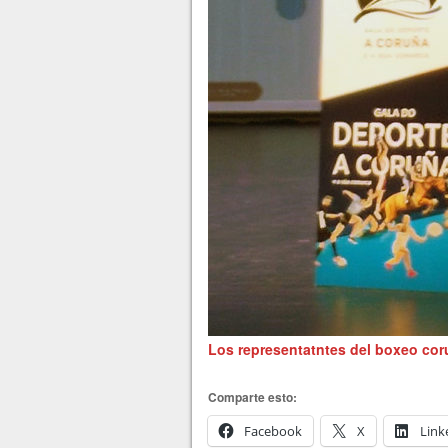
Los representatntes del boxeo co
Comparte esto:
Facebook
X
Link