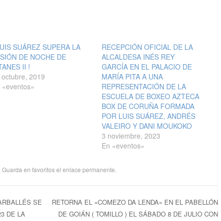
LUIS SUÁREZ SUPERA LA
RECEPCIÓN OFICIAL DE LA
SIÓN DE NOCHE DE
ALCALDESA INÉS REY
TANES II !
GARCÍA EN EL PALACIO DE
 octubre, 2019
MARÍA PITA A UNA
 «eventos»
REPRESENTACIÓN DE LA
ESCUELA DE BOXEO AZTECA
BOX DE CORUÑA FORMADA
POR LUIS SUÁREZ, ANDRÉS
VALEIRO Y DANI MOUKOKO
3 noviembre, 2023
En «eventos»
. Guarda en favoritos el
enlace permanente
.
ARBALLÉS SE
RETORNA EL «COMEZO DA LENDA» EN EL PABELLÓN
3 DE LA
DE GOIÁN ( TOMILLO ) EL SÁBADO 8 DE JULIO CON
ntradas