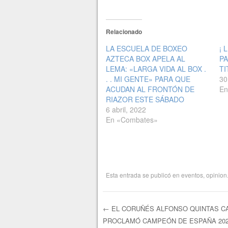
Relacionado
LA ESCUELA DE BOXEO
¡ 
AZTECA BOX APELA AL
PA
LEMA: «LARGA VIDA AL BOX .
TI
. . MI GENTE» PARA QUE
30
ACUDAN AL FRONTÓN DE
En
RIAZOR ESTE SÁBADO
6 abril, 2022
En «Combates»
Esta entrada se publicó en
eventos
,
opinion
←
EL CORUÑÉS ALFONSO QUINTAS C
PROCLAMÓ CAMPEÓN DE ESPAÑA 202
Navegación de e