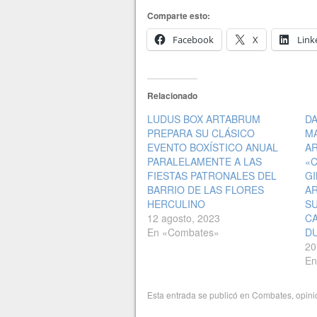
Comparte esto:
Facebook
X
Link
Relacionado
LUDUS BOX ARTABRUM
DA
PREPARA SU CLÁSICO
MA
EVENTO BOXÍSTICO ANUAL
A
PARALELAMENTE A LAS
«
FIESTAS PATRONALES DEL
GI
BARRIO DE LAS FLORES
A
HERCULINO
SU
12 agosto, 2023
CA
En «Combates»
D
20
En
Esta entrada se publicó en
Combates
,
opini