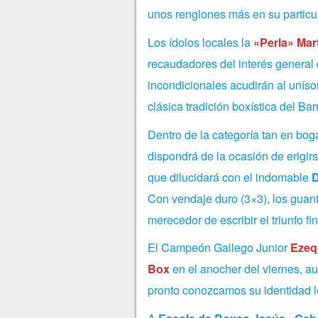
unos renglones más en su particula
Los ídolos locales la
«Perla» Mar
recaudadores del interés general 
incondicionales acudirán al uníso
clásica tradición boxística del Bar
Dentro de la categoría tan en bog
dispondrá de la ocasión de erigir
que dilucidará con el indomable
D
Con vendaje duro (3×3), los guant
merecedor de escribir el triunfo fin
El Campeón Gallego Junior
Ezeq
Box
en el anocher del viernes, 
pronto conozcamos su identidad lo