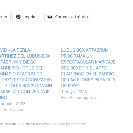
edIn
Imprimir
Correo electrónico
VID «LA PERLA»
LUDUS BOX ARTABRUM
RTÍNEZ DEL LUDUS BOX
PROGRAMA UN
RTABRUM Y DIEGO
ESPECTACULAR MARIDAJE
CARNEIRO» CRUZ DEL
DEL BOXEO Y EL ARTE
MNASIO STADIUM DE
FLAMENCO EN EL BARRIO
RTEIXO PROTAGONIZARÁN
DE LAS FLORES PARA EL 9
 TRILOGÍA BOXÍSTICA SIN
DE MAYO
MISETA Y CON VENDAJE
1 mayo, 2026
URO
En «Sin categoría»
 agosto, 2023
 «Entrevista»
on
,
velada
. Guarda en favoritos el
enlace permanente
.