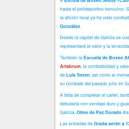
A
Escola de Boxeo Jesús «Cah
hasta el polideportivo herculino. 
la afición local ya ha visto combati
González
.
Desde la capital de Galicia se cu
representará el
valor y la tenacid
También la
Escuela de Boxeo At
Artabrum
, la combatividad y val
de
Luis Seren
,
asi como el mome
su combate del pasado julio en S
A falta de completar el cartel, t
debutaría con vendaje duro y guan
Galicia,
Olmo de Paz Dorado
dis
Las entradas de
Grada serán a 1