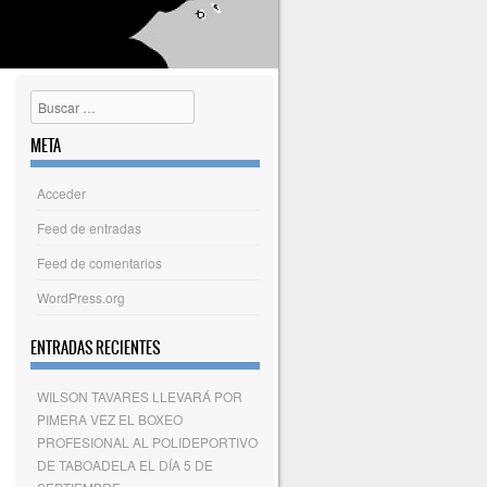
Buscar
META
Acceder
Feed de entradas
Feed de comentarios
WordPress.org
ENTRADAS RECIENTES
WILSON TAVARES LLEVARÁ POR
PIMERA VEZ EL BOXEO
PROFESIONAL AL POLIDEPORTIVO
DE TABOADELA EL DÍA 5 DE