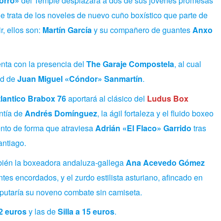
orro»
del Temple desplazará a dos de sus jóvenes promesas
Se trata de los noveles de nuevo cuño boxístico que parte de
r, ellos son:
Martín García
y su compañero de guantes
Anxo
enta con la presencia del
The Garaje Compostela
, al cual
ad de
Juan Miguel «Cóndor» Sanmartín
.
lantico Brabox 76
aportará al clásico del
Ludus Box
entía de
Andrés Domínguez
, la ágil fortaleza y el fluido boxeo
nto de forma que atraviesa
Adrián «El Flaco» Garrido
tras
antiago.
ambién la boxeadora andaluza-gallega
Ana Acevedo Gómez
tes encordados, y el zurdo estilista asturiano, afincado en
putaría su noveno combate sin camiseta.
2 euros
y las de
Silla a 15 euros
.