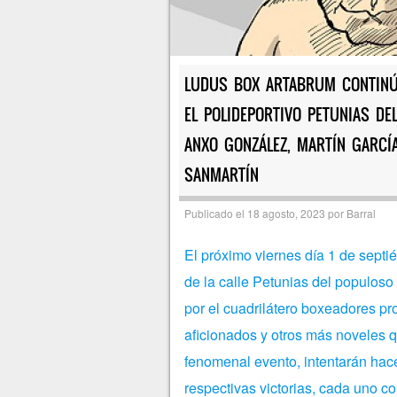
LUDUS BOX ARTABRUM CONTINÚA 
EL POLIDEPORTIVO PETUNIAS DE
ANXO GONZÁLEZ, MARTÍN GARCÍ
SANMARTÍN
Publicado el
18 agosto, 2023
por
Barral
El próximo viernes día 1 de septi
de la calle Petunias del populoso 
por el cuadrilátero boxeadores p
aficionados y otros más noveles q
fenomenal evento, intentarán hace
respectivas victorias, cada uno con