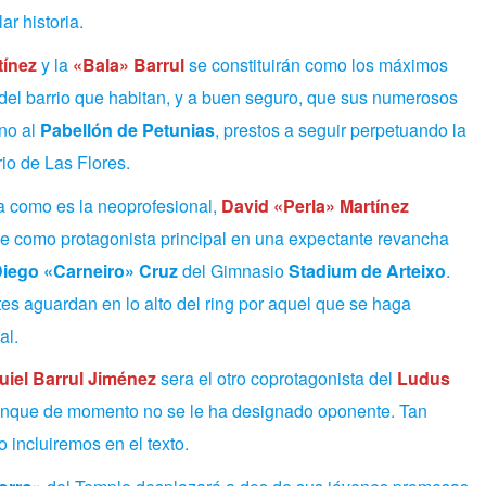
r historia.
tínez
y la
«Bala» Barrul
se constituirán como los máximos
del barrio que habitan, y a buen seguro, que sus numerosos
no al
Pabellón de Petunias
, prestos a seguir perpetuando la
rio de Las Flores.
a como es la neoprofesional,
David «Perla» Martínez
se como protagonista principal en una expectante revancha
iego «Carneiro» Cruz
del Gimnasio
Stadium de Arteixo
.
es aguardan en lo alto del ring por aquel que se haga
al.
uiel Barrul Jiménez
sera el otro coprotagonista del
Ludus
aunque de momento no se le ha designado oponente. Tan
 incluiremos en el texto.